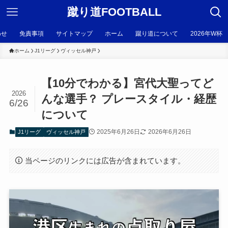
蹴り道FOOTBALL
わせ
免責事項
サイトマップ
ホーム
蹴り道について
2026年W杯
ホーム
J1リーグ
ヴィッセル神戸
【10分でわかる】宮代大聖ってど
2026
んな選手？ プレースタイル・経歴
6/26
について
2025年6月26日
2026年6月26日
J1リーグ
ヴィッセル神戸
当ページのリンクには広告が含まれています。