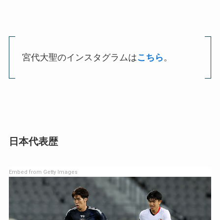
宮代大聖のインスタグラムは
こちら
。
日本代表歴
Embed from Getty Images