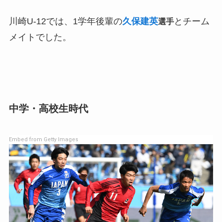
川崎U-12では、1学年後輩の
久保建英
とチーム
選手
メイトでした。
中学・高校生時代
Embed from Getty Images