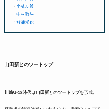
・
小林友希
・
中村敬斗
・
斉藤光毅
山田新とのツートップ
川崎U-18時代
は
山田新
との
ツートップ
を形成。