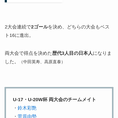
2大会連続で
2ゴール
を決め、どちらの大会もベス
ト16に進出。
両大会で得点を決めた
歴代3人目の日本人
になりま
した。
（中田英寿、高原直泰）
U-17・U-20W杯 両大会のチームメイト
・
鈴木彩艶
・
菅原由勢