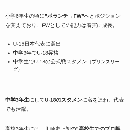
小学6年生の頃に
”ボランチ→FW”
へとポジション
を変えており、FWとしての能力は着実に成長。
U-15日本代表に選出
中学3年でU-18昇格
中学生でU-18の公式戦スタメン
（プリンスリー
グ）
中学3年生
にして
U-18のスタメン
に名を連ね、代表
でも活躍。
高校3年生には、川崎史上初の
”高校生でのプロ契