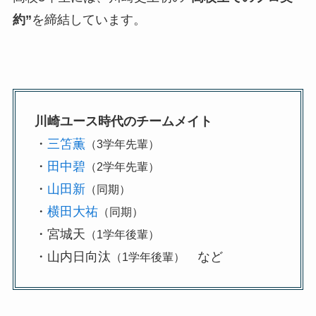
約”
を締結しています。
川崎ユース時代のチームメイト
・
三笘薫
（3学年先輩）
・
田中碧
（2学年先輩）
・
山田新
（同期）
・
横田大祐
（同期）
・宮城天
（1学年後輩）
・山内日向汰
など
（1学年後輩）