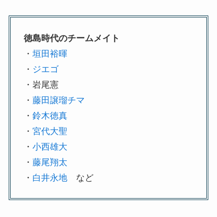
徳島時代のチームメイト
・
垣田裕暉
・
ジエゴ
・岩尾憲
・
藤田譲瑠チマ
・
鈴木徳真
・
宮代大聖
・
小西雄大
・
藤尾翔太
・
白井永地
など