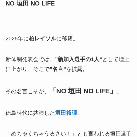
NO 垣田 NO LIFE
2025年に
柏レイソル
に移籍。
新体制発表会では、
”新加入選手の1人”
として壇上
に上がり、そこで
”名言”
を披露。
「NO 垣田 NO LIFE」
その名言こそが、
。
徳島時代に共演した
垣田裕暉
。
「めちゃくちゃうるさい！」とも言われる垣田
選手