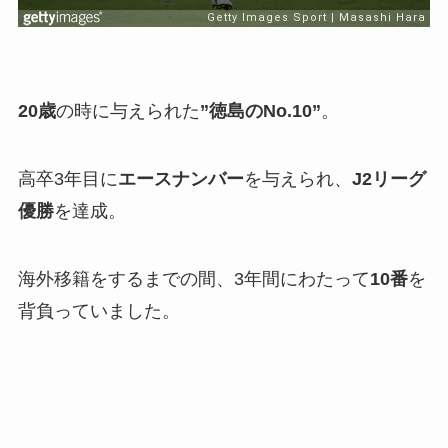
20歳
の時に与えられた
”徳島のNo.10”
。
高卒3年目に
エースナンバー
を与えられ、
J2リーグ
優勝
を達成。
海外移籍をするまでの間、3年間にわたって
10番
を
背負っていました。