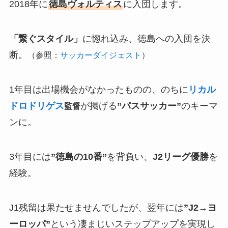
2018年に
徳島ヴォルティス
に入団します。
「繋ぐスタイル」
に惚れ込み、徳島への入団を決
断。
（参照：
サッカーダイジェスト
）
1年目は出場機会がなかったものの、のちに
リカル
ドロドリゲス
が掲げる
”パスサッカー”
のキーマ
監督
ンに。
3年目には
”徳島の10番”
を背負い、
J2リーグ優勝
を
経験。
J1残留は果たせませんでしたが、翌年には
”J2→ヨ
ーロッパ”
という凄まじいステップアップを実現し