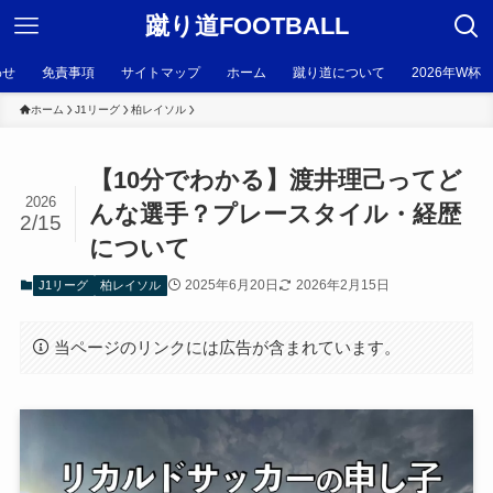
蹴り道FOOTBALL
わせ
免責事項
サイトマップ
ホーム
蹴り道について
2026年W杯
ホーム
J1リーグ
柏レイソル
【10分でわかる】渡井理己ってど
2026
んな選手？プレースタイル・経歴
2/15
について
2025年6月20日
2026年2月15日
J1リーグ
柏レイソル
当ページのリンクには広告が含まれています。