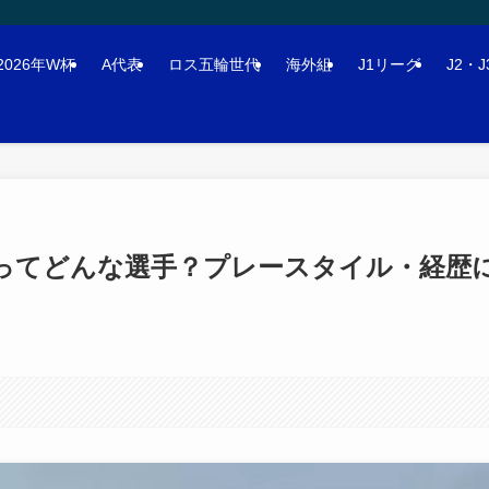
2026年W杯
A代表
ロス五輪世代
海外組
J1リーグ
J2・
聖ってどんな選手？プレースタイル・経歴