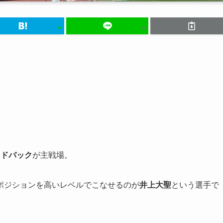
。
イドバック
が主戦場。
ポジションを高いレベルでこなせるのが
井上大聖
という選手で