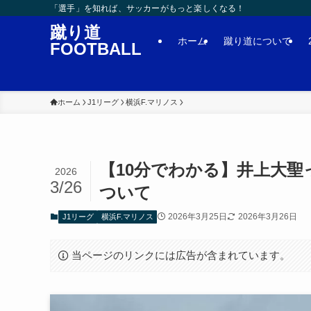
「選手」を知れば、サッカーがもっと楽しくなる！
蹴り道
ホーム
蹴り道について
FOOTBALL
ホーム
J1リーグ
横浜F.マリノス
【10分でわかる】井上大
2026
3/26
ついて
2026年3月25日
2026年3月26日
J1リーグ
横浜F.マリノス
当ページのリンクには広告が含まれています。