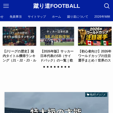
蹴り道FOOTBALL
わせ
免責事項
サイトマップ
ホーム
蹴り道について
2026年W杯
【Jリーグの歴史】国
【2026年版】サッカー
【初心者向け】2026年
内タイトル獲得ランキ
日本代表のSB（サイ
ワールドカップの注目
ング（J1・J2・J3・ル
ドバック）の一覧｜欧
選手まとめ！世界のス
ヴァン杯・天皇杯）
州組・Jリーグ組
ター＆若手を紹介
横浜F.マリノス