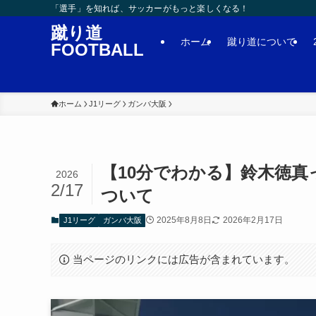
「選手」を知れば、サッカーがもっと楽しくなる！
蹴り道
ホーム
蹴り道について
FOOTBALL
ホーム
J1リーグ
ガンバ大阪
【10分でわかる】鈴木徳
2026
2/17
ついて
2025年8月8日
2026年2月17日
J1リーグ
ガンバ大阪
当ページのリンクには広告が含まれています。