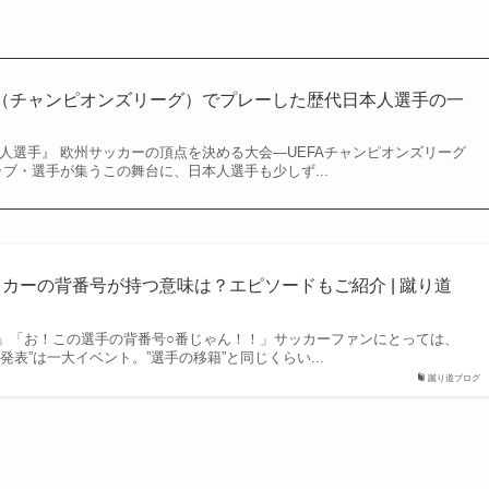
CL（チャンピオンズリーグ）でプレーした歴代日本人選手の一
人選手』 欧州サッカーの頂点を決める大会―UEFAチャンピオンズリーグ
ラブ・選手が集うこの舞台に、日本人選手も少しず...
ッカーの背番号が持つ意味は？エピソードもご紹介 | 蹴り道
」「お！この選手の背番号○番じゃん！！」サッカーファンにとっては、
発表”は一大イベント。”選手の移籍”と同じくらい...
蹴り道ブログ