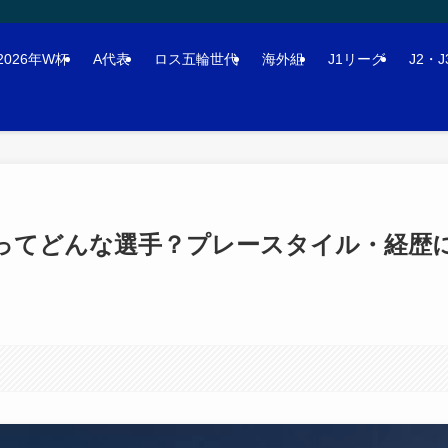
2026年W杯
A代表
ロス五輪世代
海外組
J1リーグ
J2・
真ってどんな選手？プレースタイル・経歴