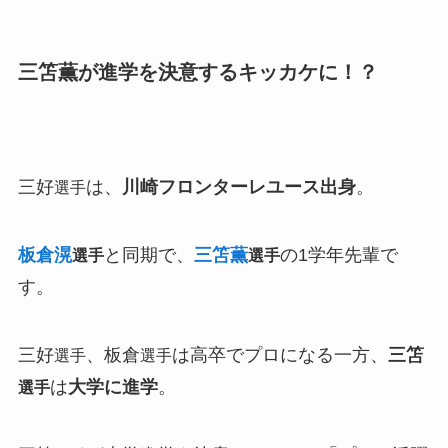
三笘薫が進学を決意するキッカケに！？
三好
は、
川崎フロンターレユース出身
。
選手
板倉滉
と同期で、
三笘薫
の1学年先輩で
選手
選手
す。
三好
、板倉
は高卒でプロになる一方、
三笘
選手
選手
は
大学に進学
。
選手