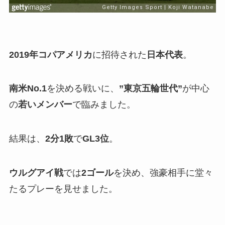
2019年コパアメリカ
に招待された
日本代表
。
南米No.1
を決める戦いに、
”東京五輪世代”
が中心
の
若いメンバー
で臨みました。
結果は、
2分1敗
で
GL3位
。
ウルグアイ戦
では
2ゴール
を決め、強豪相手に堂々
たるプレーを見せました。