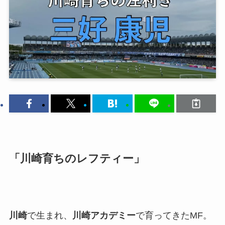
「川崎育ちのレフティー」
川崎
で生まれ、
川崎アカデミー
で育ってきたMF。