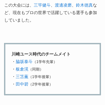
この大会には、
三竿健斗
、
渡邊凌磨
、
鈴木徳真
な
ど、現在もプロの世界で活躍している選手も参加
していました。
川崎ユース時代のチームメイト
・
脇坂泰斗
（1学年先輩）
・
板倉滉
（同期）
・
三笘薫
（1学年後輩）
・
田中碧
（2学年後輩）