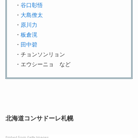
・
谷口彰悟
・
大島僚太
・
原川力
・
板倉滉
・
田中碧
・チョンソンリョン
・エウシーニョ など
北海道コンサドーレ札幌
Embed from Getty Images