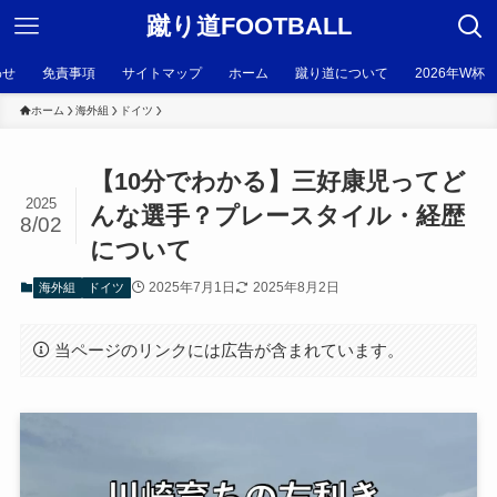
蹴り道FOOTBALL
わせ
免責事項
サイトマップ
ホーム
蹴り道について
2026年W杯
ホーム
海外組
ドイツ
【10分でわかる】三好康児ってど
2025
んな選手？プレースタイル・経歴
8/02
について
2025年7月1日
2025年8月2日
海外組
ドイツ
当ページのリンクには広告が含まれています。