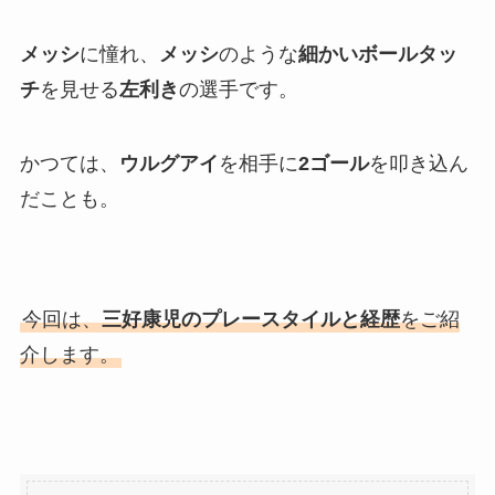
メッシ
に憧れ、
メッシ
のような
細かいボールタッ
チ
を見せる
左利き
の選手です。
かつては、
ウルグアイ
を相手に
2ゴール
を叩き込ん
だことも。
今回は、
三好康児のプレースタイルと経歴
をご紹
介します。