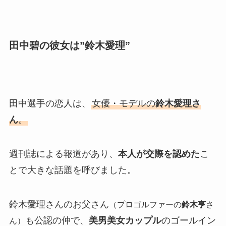
田中碧の彼女は”鈴木愛理”
田中選手の恋人は、
女優・モデルの
鈴木愛理さ
ん
。
週刊誌による報道があり、
本人が交際を認めた
こ
とで大きな話題を呼びました。
鈴木愛理さんのお父さん
（プロゴルファーの
鈴木亨
さ
も公認の仲で、
美男美女カップル
のゴールイン
ん）