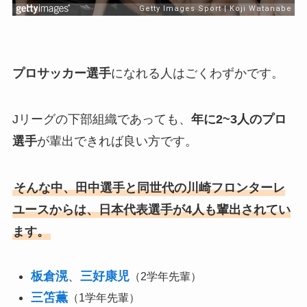
プロサッカー選手
になれる人はごくわずかです。
Jリーグの下部組織であっても、
年に2~3人のプロ
選手
が輩出できれば良い方です。
そんな中、田中選手と同世代の川崎フロンターレ
ユースからは、日本代表選手が4人も輩出されてい
ます。
板倉滉
、
三好康児
（2学年先輩）
三笘薫
（1学年先輩）