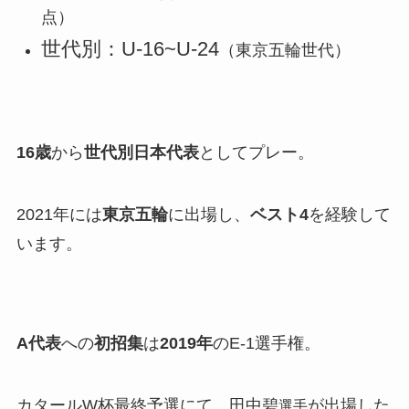
点）
世代別：U-16~U-24
（東京五輪世代）
16歳
から
世代別日本代表
としてプレー。
2021年には
東京五輪
に出場し、
ベスト4
を経験して
います。
A代表
への
初招集
は
2019年
のE-1選手権。
カタールW杯最終予選にて、田中碧
が出場した
選手