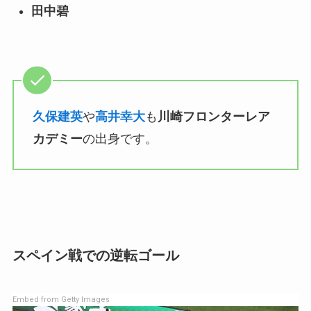
田中碧
久保建英
や
高井幸大
も
川崎フロンターレア
カデミー
の出身です。
スペイン戦での逆転ゴール
Embed from Getty Images