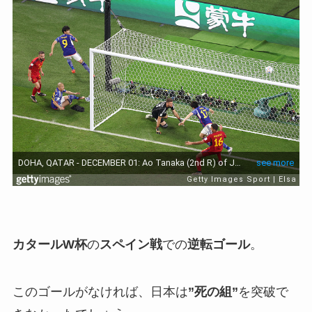
カタールW杯
の
スペイン戦
での
逆転ゴール
。
このゴールがなければ、日本は
”死の組”
を突破で