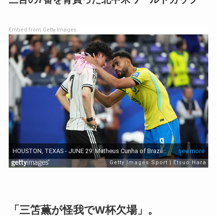
Embed from Getty Images
「三笘薫が怪我でW杯欠場」。