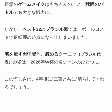
得意の
ゲームメイク
はもちろんのこと、
球際のバ
トル
でも大きな戦力に。
しかし、
ベスト32
の
ブラジル戦
では、ボールロス
トで逆転弾の起点になってしまいました。
涙を流す田中碧
と、
慰めるクーニャ
（ブラジル代
の姿は、2026年W杯の名シーンのひとつに。
表）
この悔しさは、4年後に”三苫と共に”晴らしてくれ
るでしょう。