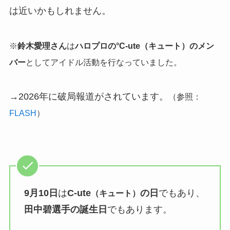
は近いかもしれません。
※
鈴木愛理さん
は
ハロプロの°C-ute（キュート）のメン
バー
としてアイドル活動を行なっていました。
→2026年に破局報道がされています。
（参照：
FLASH
）
9月10日
は
C-ute
の日
でもあり、
（キュート）
田中碧選手の誕生日
でもあります。