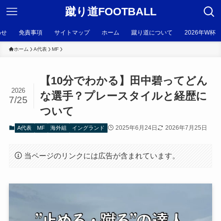
蹴り道FOOTBALL
わせ
免責事項
サイトマップ
ホーム
蹴り道について
2026年W杯
ホーム
A代表
MF
【10分でわかる】田中碧ってどん
2026
な選手？プレースタイルと経歴に
7/25
ついて
2025年6月24日
2026年7月25日
A代表
MF
海外組
イングランド
当ページのリンクには広告が含まれています。