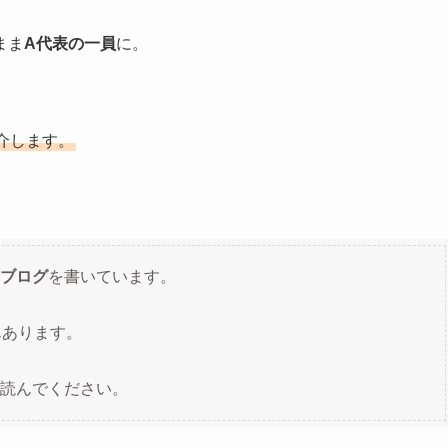
まま
A代表の一員
に。
介します。
ブログ
を書いています。
んあります。
読んでください。