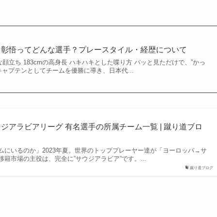
口彰悟ってどんな選手？プレースタイル・経歴について
な顔立ち 183cmの高身長 ハキハキとした喋り方 パッと見ただけで、”かっ
キャプテンとしてチームを優勝に導き、日本代...
ジアラビアリーグ 有名選手の所属チーム一覧 | 蹴り道ブロ
ムにいるのか」2023年夏。世界のトッププレーヤー達が「ヨーロッパ→サ
籍市場の主役は、完全に”サウジアラビア”です。...
蹴り道ブログ