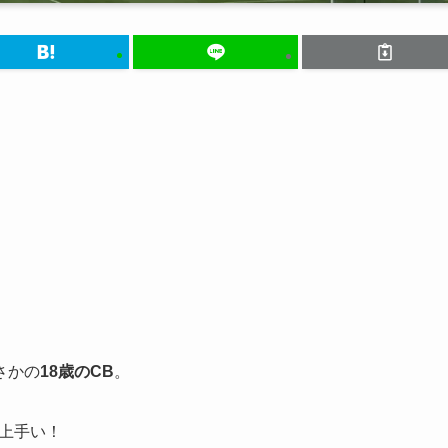
さかの
18歳のCB
。
上手い！