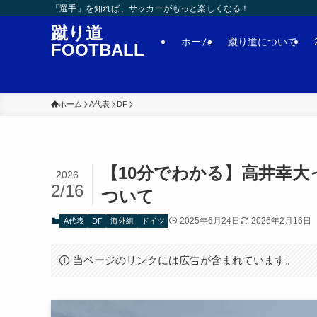
「選手」を知れば、サッカーがもっと楽しくなる！
蹴り道
ホーム
蹴り道について
FOOTBALL
ホーム
A代表
DF
【10分でわかる】高井幸
2026
2/16
ついて
2025年6月24日
2026年2月16日
A代表
DF
海外組
ドイツ
当ページのリンクには広告が含まれています。