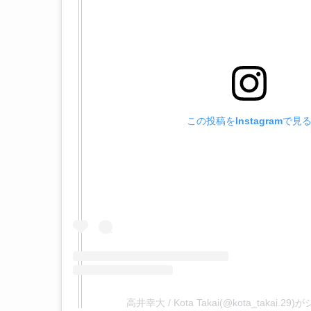
この投稿をInstagramで見
高井幸大 / Kota Takai(@kota_takai.