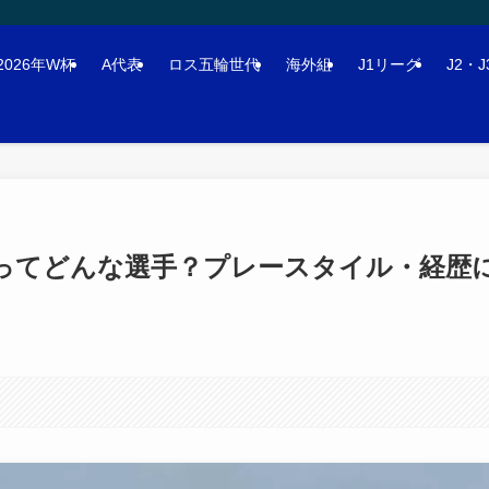
2026年W杯
A代表
ロス五輪世代
海外組
J1リーグ
J2・
大ってどんな選手？プレースタイル・経歴