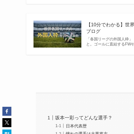
【10分でわかる】世界
ブログ
「各国リーグの外国人枠」
と。ゴールに直結するFWや
坂本一彩ってどんな選手？
日本代表歴
憧れの選手は大黒将志