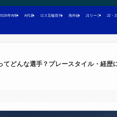
2026年W杯
A代表
ロス五輪世代
海外組
J1リーグ
J2・
彩ってどんな選手？プレースタイル・経歴