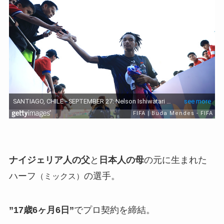
ナイジェリア人の父
と
日本人の母
の元に生まれた
ハーフ
の選手。
（ミックス）
”17歳6ヶ月6日”
でプロ契約を締結。