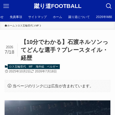
蹴り道FOOTBALL
わせ
免責事項
サイトマップ
ホーム
蹴り道について
2026年W杯
ホーム
ロス五輪世代
MF
【10分でわかる】石渡ネルソンっ
2026
てどんな選手？プレースタイル・
7/18
経歴
ロス五輪世代
MF
海外組
ベルギー
2025年10月2日
2026年7月18日
当ページのリンクには広告が含まれています。