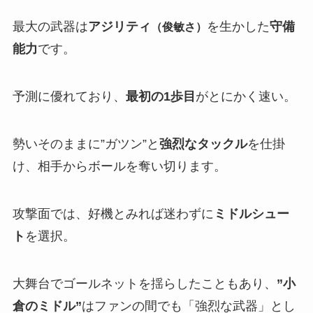
最大の武器は
アジリティ
を生かした
守備
（俊敏さ）
能力
です。
予測に優れており、
最初の1歩目
がとにかく速い。
勢いそのままに”ガツン”と
強烈なタックル
を仕掛
け、相手からボールを奪い切ります。
攻撃面では、好機とみれば迷わずに
ミドルシュー
ト
を選択。
大舞台でゴールネットを揺らしたこともあり、
”小
倉のミドル”
はファンの間でも「強烈な武器」とし