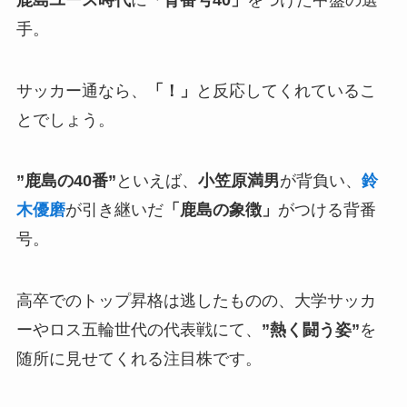
手。
サッカー通なら、
「！」
と反応してくれているこ
とでしょう。
”鹿島の40番”
といえば、
小笠原満男
が背負い、
鈴
木優磨
が引き継いだ
「鹿島の象徴」
がつける背番
号。
高卒でのトップ昇格は逃したものの、大学サッカ
ーやロス五輪世代の代表戦にて、
”熱く闘う姿”
を
随所に見せてくれる注目株です。