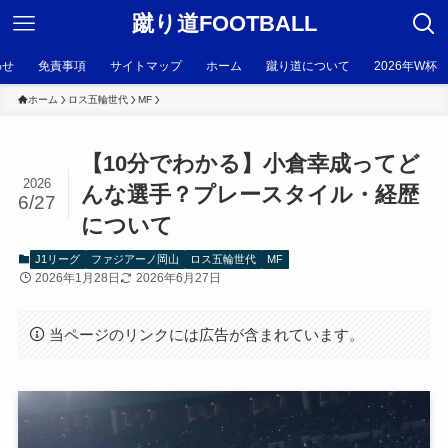
蹴り道FOOTBALL
わせ
免責事項
サイトマップ
ホーム
蹴り道について
2026年W杯
ホーム
ロス五輪世代
MF
【10分でわかる】小倉幸成ってど
2026
んな選手？プレースタイル・経歴
6/27
について
J1リーグ
ファジアーノ岡山
ロス五輪世代
MF
2026年1月28日
2026年6月27日
当ページのリンクには広告が含まれています。