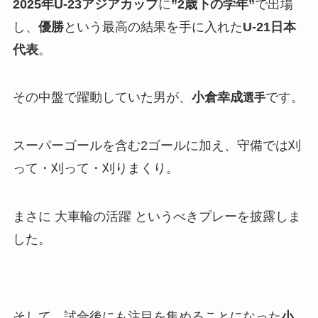
2025年U-23アジアカップ
に
”2歳下の学年”
で出場
し、
優勝
という最高の結果を手に入れた
U-21日本
代表
。
その中盤で躍動していた男が、
小倉幸成
です。
選手
スーパーゴールを含む2ゴールに加え、守備では刈
って・刈って・刈りまくり。
まさに 大車輪の活躍 というべきプレーを披露しま
した。
そして、試合後にも注目を集めることになった
小