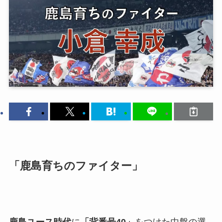
「鹿島育ちのファイター」
鹿島ユース時代
に
「背番号40」
をつけた中盤の選