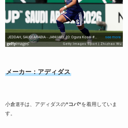
メーカー：アディダス
小倉
は、アディダスの
”コパ”
を着用していま
選手
す。