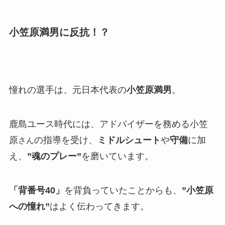
小笠原満男に反抗！？
憧れの選手は、元日本代表の
小笠原満男
。
鹿島ユース時代には、アドバイザーを務める小笠
原
の指導を受け、
ミドルシュート
や
守備
に加
さん
え、
”魂のプレー”
を磨いています。
「背番号40」
を背負っていたことからも、
”小笠原
への憧れ”
はよく伝わってきます。