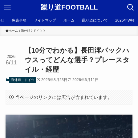
蹴り道FOOTBALL
わせ
免責事項
サイトマップ
ホーム
蹴り道について
2026年W杯
ホーム
海外組
ドイツ
【10分でわかる】長田澪バックハ
2026
ウスってどんな選手？プレースタ
6/11
イル・経歴
2025年8月23日
2026年6月11日
海外組
ドイツ
当ページのリンクには広告が含まれています。