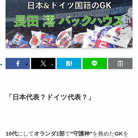
「日本代表？ドイツ代表？」
10代
にして
オランダ1部
で
”守護神”
を務めた
GK
を