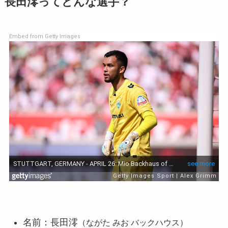
長田澪ってどんな選手？
Embed from Getty Images
名前：長田澪
（ながた みお バックハウス）