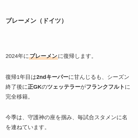
ブレーメン（ドイツ）
2024年に
ブレーメン
に復帰します。
復帰1年目は
2ndキーパー
に甘んじるも、シーズン
終了後に
正GK
の
ツェッテラー
が
フランクフルト
に
完全移籍。
今季は、守護神の座を掴み、毎試合スタメンに名
を連ねています。