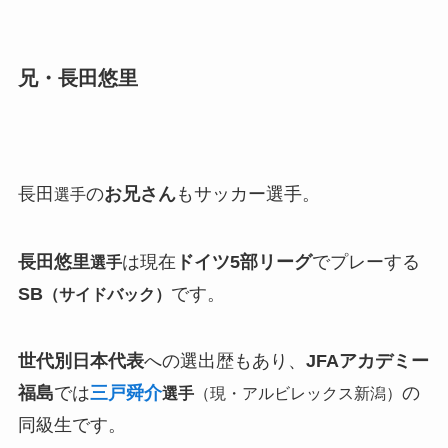
兄・長田悠里
長田
の
お兄さん
もサッカー選手。
選手
長田悠里
は現在
ドイツ5部リーグ
でプレーする
選手
SB
です。
（サイドバック）
世代別日本代表
への選出歴もあり、
JFAアカデミー
福島
では
三戸舜介
の
選手
（現・アルビレックス新潟）
同級生です。