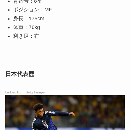
背番号：8番
ポジション：MF
身長：175cm
体重：76kg
利き足：右
日本代表歴
Embed from Getty Images