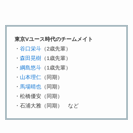
東京Vユース時代のチームメイト
・
谷口栄斗
（2歳先輩）
・
森田晃樹
（1歳先輩）
・
綱島悠斗
（1歳先輩）
・
山本理仁
（同期）
・
馬場晴也
（同期）
・松橋優安（同期）
・石浦大雅（同期） など