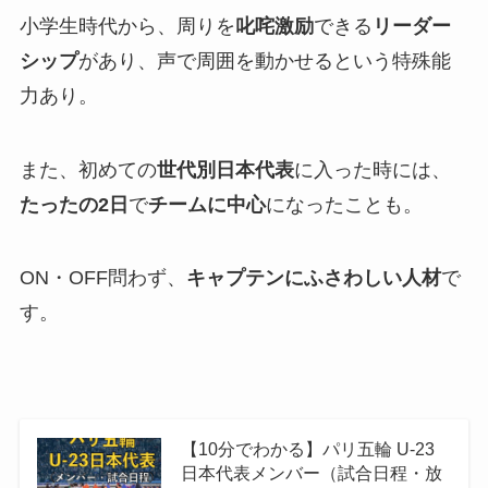
小学生時代から、周りを
叱咤激励
できる
リーダー
シップ
があり、声で周囲を動かせるという特殊能
力あり。
また、初めての
世代別日本代表
に入った時には、
たったの2日
で
チームに中心
になったことも。
ON・OFF問わず、
キャプテンにふさわしい人材
で
す。
【10分でわかる】パリ五輪 U-23
日本代表メンバー（試合日程・放