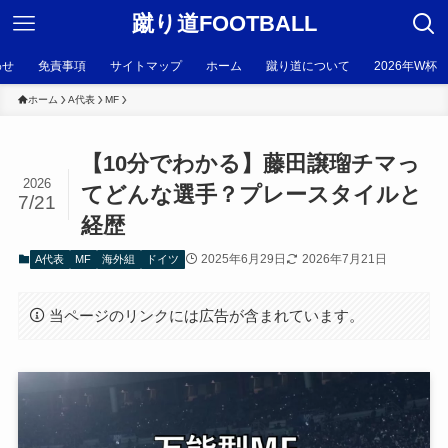
蹴り道FOOTBALL
わせ
免責事項
サイトマップ
ホーム
蹴り道について
2026年W杯
ホーム
A代表
MF
【10分でわかる】藤田譲瑠チマっ
2026
てどんな選手？プレースタイルと
7/21
経歴
2025年6月29日
2026年7月21日
A代表
MF
海外組
ドイツ
当ページのリンクには広告が含まれています。