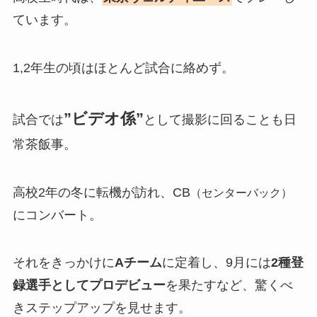
ています。
1,2年生の頃はほとんど試合に絡めず。
”ビデオ係”
試合では
として撮影に回ることも日
常茶飯事。
高校2年の冬に転機が訪れ、CB
（センターバック）
にコンバート。
それをきっかけに
Aチーム
に定着し、9月には
2種登
録選手としてプロデビュー
を果たすなど、驚くべ
きステップアップを見せます。