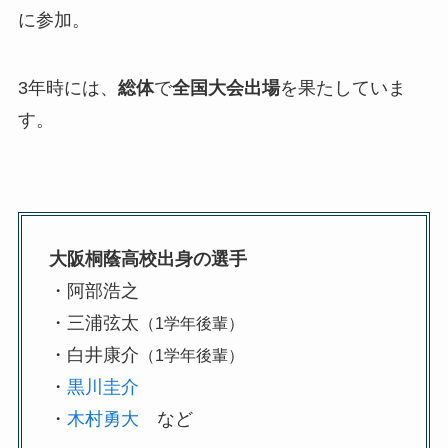
に参加。
3年時には、
総体
で
全国大会出場
を果たしていま
す。
大阪桐蔭高校出身の選手
・阿部浩之
・三浦弦太
（1学年後輩）
・白井康介
（1学年後輩）
・
黒川圭介
・
木村勇大
など