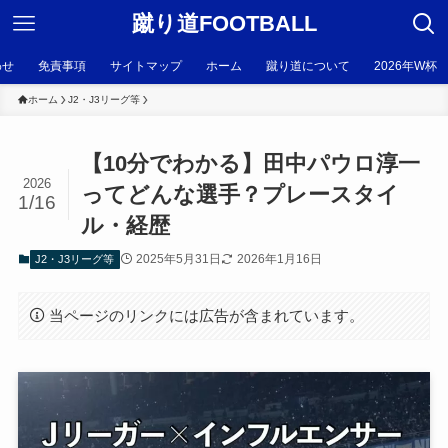
蹴り道FOOTBALL
わせ
免責事項
サイトマップ
ホーム
蹴り道について
2026年W杯
ホーム
J2・J3リーグ等
【10分でわかる】田中パウロ淳一
2026
ってどんな選手？プレースタイ
1/16
ル・経歴
2025年5月31日
2026年1月16日
J2・J3リーグ等
当ページのリンクには広告が含まれています。