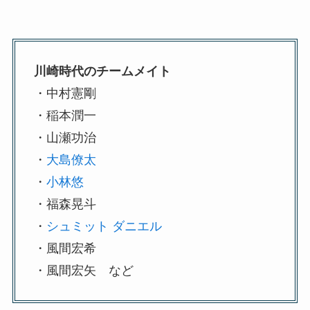
川崎時代のチームメイト
・中村憲剛
・稲本潤一
・山瀬功治
・
大島僚太
・
小林悠
・福森晃斗
・
シュミット ダニエル
・風間宏希
・風間宏矢 など