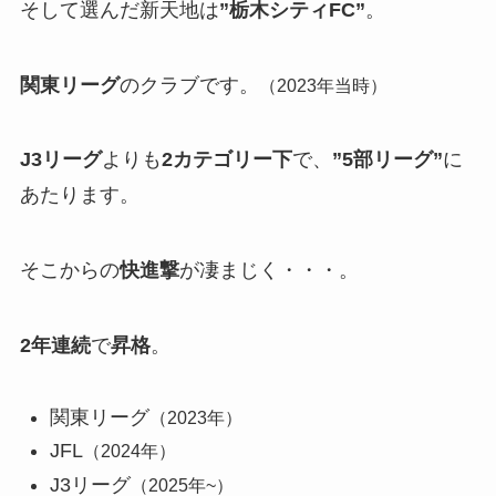
そして選んだ新天地は
”栃木シティFC”
。
関東リーグ
のクラブです。
（2023年当時）
J3リーグ
よりも
2カテゴリー下
で、
”5部リーグ”
に
あたります。
そこからの
快進撃
が凄まじく・・・。
2年連続
で
昇格
。
関東リーグ
（2023年）
JFL
（2024年）
J3リーグ
（2025年~）