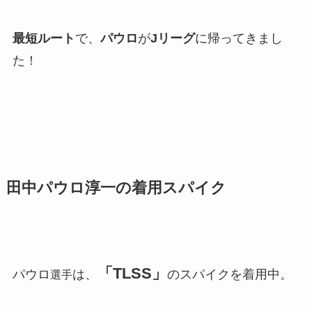
最短ルート
で、
パウロ
が
Jリーグ
に帰ってきまし
た！
田中パウロ淳一の着用スパイク
「TLSS」
パウロ
は、
のスパイクを着用中。
選手