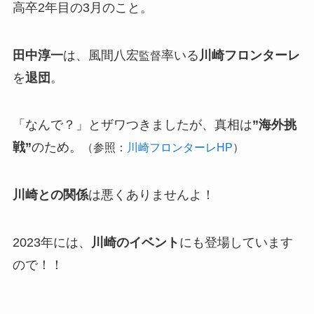
高卒2年目の3月のこと。
田中淳一
は、風間八宏
率いる
川崎フロンターレ
監督
を
退団
。
「なんで？」とザワつきましたが、真相は
”海外挑
戦”
のため。
（参照：
川崎フロンターレHP
）
川崎との関係
は悪くありませんよ！
2023年には、
川崎のイベント
にも登場しています
ので！！