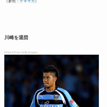
（参照：
ゲキサカ
）
川崎を退団
Embed from Getty Images