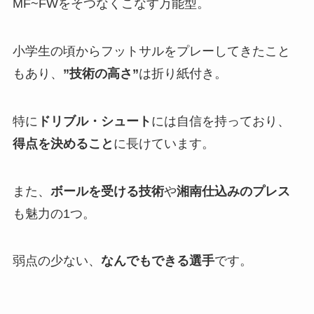
MF~FWをそつなくこなす万能型。
小学生の頃からフットサルをプレーしてきたこと
もあり、
”技術の高さ”
は折り紙付き。
特に
ドリブル・シュート
には自信を持っており、
得点を決めること
に長けています。
また、
ボールを受ける技術
や
湘南仕込みのプレス
も魅力の1つ。
弱点の少ない、
なんでもできる選手
です。