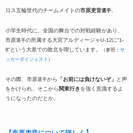
ロス五輪世代のチームメイトの
市原吏音
。
選手
小学生時代に、全国の舞台での対戦経験があり、
市原
の所属する大宮アルディージャU-12に”1-
選手
8”という大差での敗北を喫しています。
（参照：
サ
ッカーダイジェスト
）
その際、市原
から
「お前には負けないぞ」
と声
選手
をかけられ、そこから
関東行き
を強く意識するよ
うになったのだとか。
【市原吏音について詳しく】