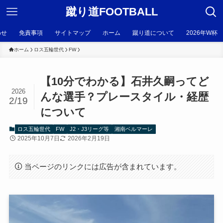
蹴り道FOOTBALL
わせ
免責事項
サイトマップ
ホーム
蹴り道について
2026年W杯
ホーム
ロス五輪世代
FW
【10分でわかる】石井久嗣ってど
2026
んな選手？プレースタイル・経歴
2/19
について
ロス五輪世代
FW
J2・J3リーグ等
湘南ベルマーレ
2025年10月7日
2026年2月19日
当ページのリンクには広告が含まれています。