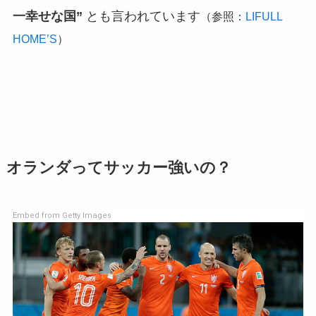
一幸せな国”
とも言われています
（参照：
LIFULL
HOME’S
）
オランダってサッカー強いの？
Embed from Getty Images