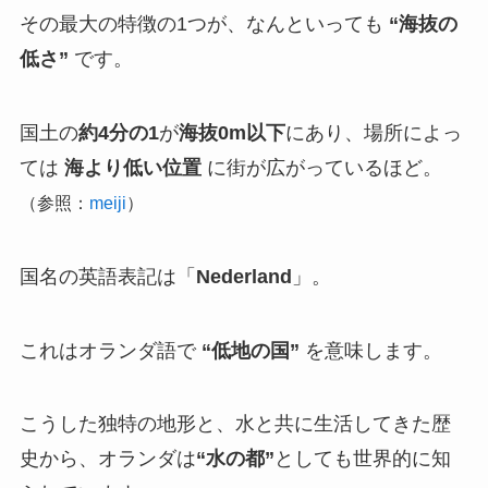
その最大の特徴の1つが、なんといっても
“海抜の
低さ”
です。
国土の
約4分の1
が
海抜0m以下
にあり、場所によっ
ては
海より低い位置
に街が広がっているほど。
（参照：
meiji
）
国名の英語表記は「
Nederland
」。
これはオランダ語で
“低地の国”
を意味します。
こうした独特の地形と、水と共に生活してきた歴
史から、オランダは
“水の都”
としても世界的に知