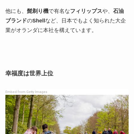
他にも、
髭剃り機
で有名な
フィリップス
や、
石油
ブランド
の
Shell
など、日本でもよく知られた大企
業がオランダに本社を構えています。
幸福度は世界上位
Embed from Getty Images