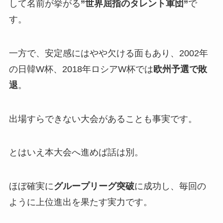
して名前が挙がる
”世界屈指のタレント軍団”
で
す。
一方で、安定感にはやや欠ける面もあり、2002年
の日韓W杯、2018年ロシアW杯では
欧州予選で敗
退
。
出場すらできない大会があることも事実です。
とはいえ本大会へ進めば話は別。
ほぼ確実に
グループリーグ突破
に成功し、毎回の
ように上位進出を果たす実力です。