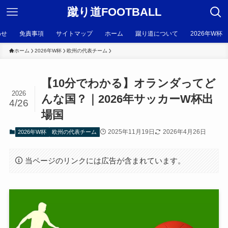
蹴り道FOOTBALL
わせ
免責事項
サイトマップ
ホーム
蹴り道について
2026年W杯
ホーム
2026年W杯
欧州の代表チーム
【10分でわかる】オランダってど
2026
んな国？｜2026年サッカーW杯出
4/26
場国
2025年11月19日
2026年4月26日
2026年W杯
欧州の代表チーム
当ページのリンクには広告が含まれています。