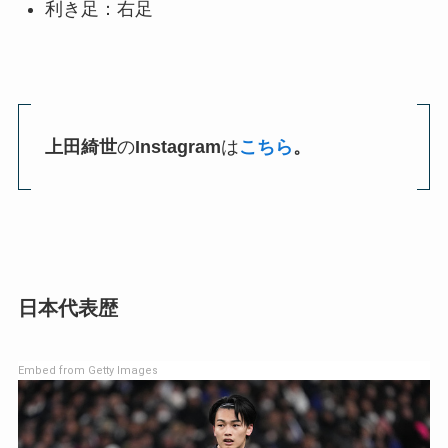
利き足：右足
上田綺世
の
Instagram
は
こちら
。
日本代表歴
Embed from Getty Images