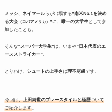
メッシ
、
ネイマール
らが出場する
”南米No.1を決め
る大会
”
に、
唯一の大学生
として参
（コパアメリカ）
加したことも。
そんな
”スーパー大学生”
は、いまや
”日本代表のエ
ースストライカー”
。
とりわけ、
シュートの上手さ
は
理不尽級
です。
今回は、
上田綺世のプレースタイルと経歴
ついて
ご紹介します
。