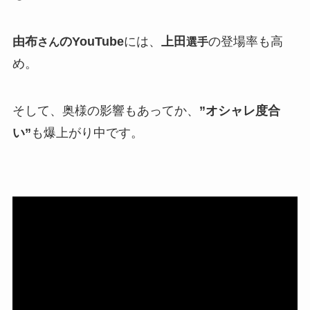
由布
のYouTube
には、
上田
の登場率も高
さん
選手
め。
そして、奥様の影響もあってか、
”オシャレ度合
い”
も爆上がり中です。