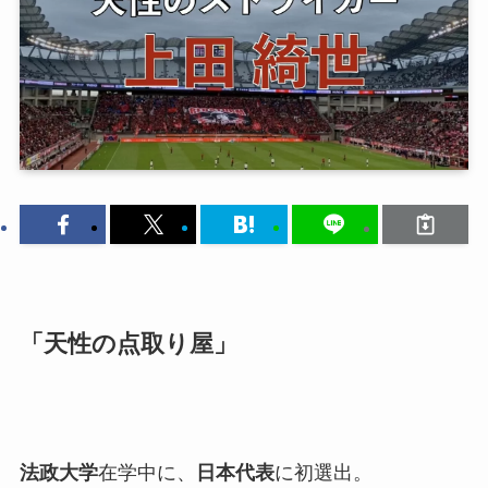
「天性の点取り屋」
法政大学
在学中に、
日本代表
に初選出。