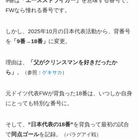
9番は
「エースストライカー」
を意味する番号で、
FWなら憧れる番号です。
しかし、2025年10月の日本代表活動から、背番号
を
「9番→18番」
に変更。
理由は、
「父がクリンスマンを好きだったか
ら」
。
（参照：
ゲキサカ
）
元ドイツ代表FWが背負った18番は、いつしか自身
にとっても特別な番号に。
そして、
”日本代表の18番”
を背負って最初の試合
で
同点ゴール
を記録。
（パラグアイ戦）