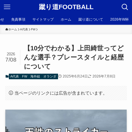
蹴り道FOOTBALL
わせ
免責事項
サイトマップ
ホーム
蹴り道について
2026年W杯
ホーム
A代表
FW
【10分でわかる】上田綺世ってど
2026
んな選手？プレースタイルと経歴
7/08
について
2025年6月24日
2026年7月8日
A代表
FW
海外組
オランダ
当ページのリンクには広告が含まれています。