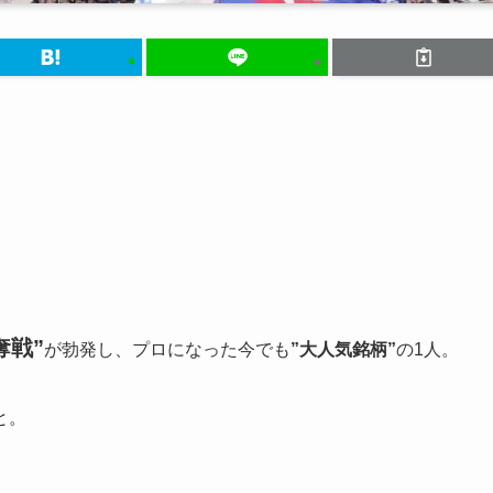
奪戦”
が勃発し、プロになった今でも
”大人気銘柄”
の1人。
と。