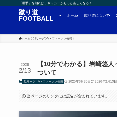
「選手」を知れば、サッカーがもっと楽しくなる！
蹴り道
ホーム
蹴り道について
FOOTBALL
ホーム
J1リーグ
V・ファーレン長崎
【10分でわかる】岩崎悠
2026
2/13
ついて
2025年6月30日
2026年2月13日
J1リーグ
V・ファーレン長崎
当ページのリンクには広告が含まれています。