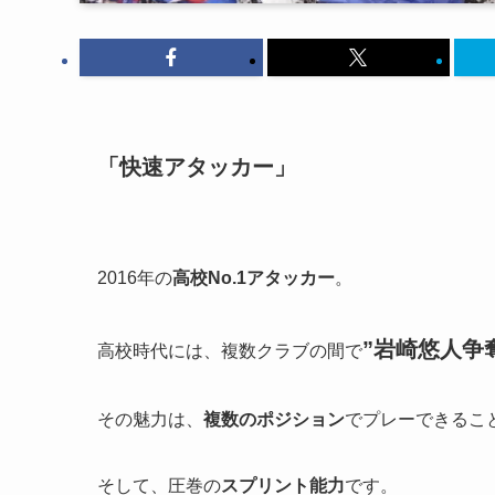
「快速アタッカー」
2016年の
高校No.1アタッカー
。
”岩崎悠人争
高校時代には、複数クラブの間で
その魅力は、
複数のポジション
でプレーできるこ
そして、圧巻の
スプリント能力
です。