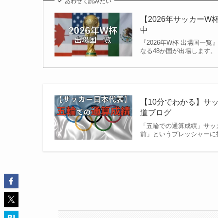
あわせて読みたい
【2026年サッカー
中
『2026年W杯 出場国一覧
なる48か国が出場します。
【10分でわかる】サ
道ブログ
「五輪での通算成績」サッ
前」というプレッシャーに打