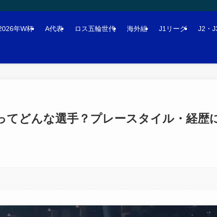
2026年W杯
A代表
ロス五輪世代
海外組
J1リーグ
J2・
人ってどんな選手？プレースタイル・経歴