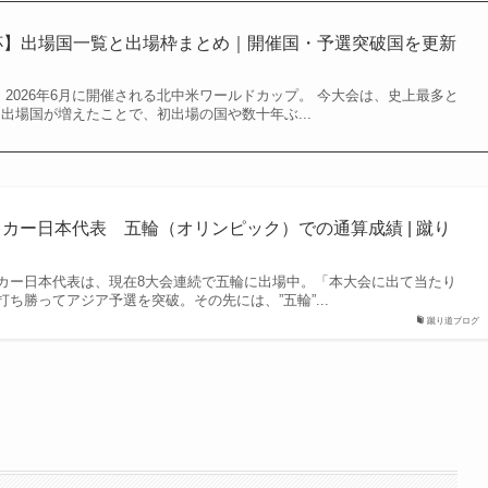
W杯】出場国一覧と出場枠まとめ｜開催国・予選突破国を更新
』 2026年6月に開催される北中米ワールドカップ。 今大会は、史上最多と
 出場国が増えたことで、初出場の国や数十年ぶ...
ッカー日本代表 五輪（オリンピック）での通算成績 | 蹴り
カー日本代表は、現在8大会連続で五輪に出場中。「本大会に出て当たり
ち勝ってアジア予選を突破。その先には、”五輪”...
蹴り道ブログ