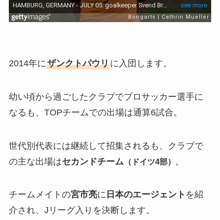
2014年に
ザンクトパウリ
に入団します。
幼い頃から過ごしたクラブでプロサッカー選手に
なるも、TOPチームでの出場は通算6試合。
世代別代表には継続して招集されるも、クラブで
の主な出場は
セカンドチーム
。
（ドイツ4部）
チームメイトの
宮市亮
に
日本のエージェント
を紹
介され、Jリーグ入りを決断します。