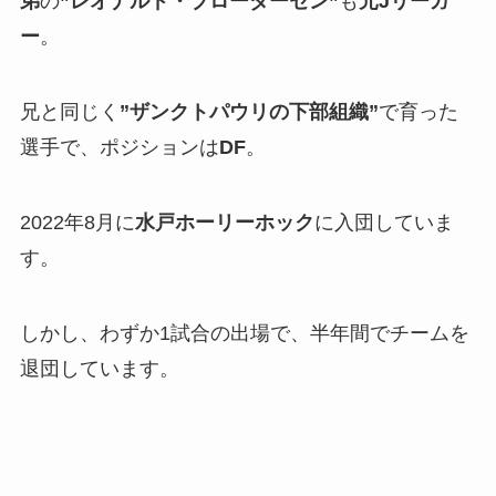
弟
の
”レオナルド・ブローダーセン”
も
元Jリーガ
ー
。
兄と同じく
”ザンクトパウリの下部組織”
で育った
選手で、ポジションは
DF
。
2022年8月に
水戸ホーリーホック
に入団していま
す。
しかし、わずか1試合の出場で、半年間でチームを
退団しています。