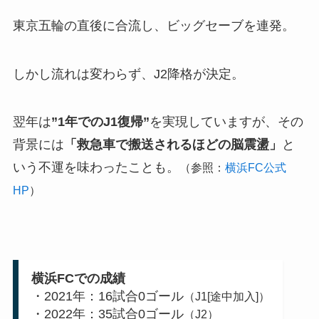
東京五輪の直後に合流し、ビッグセーブを連発。
しかし流れは変わらず、J2降格が決定。
翌年は
”1年でのJ1復帰”
を実現していますが、その
背景には
「救急車で搬送されるほどの脳震盪」
と
いう不運を味わったことも。
（参照：
横浜FC公式
HP
）
横浜FCでの成績
・2021年：16試合0ゴール
（J1[途中加入]）
・2022年：35試合0ゴール
（J2）