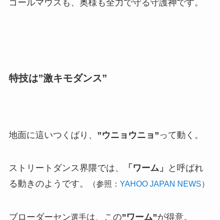
ゴールマウスも、奥様も全力で守る守護神です。
特技は”激キモダンス”
地面に這いつくばり、
”ウニョウニョ”
って動く。
ストリートダンス界隈では、
「ワーム」
と呼ばれ
る動きのようです。
（参照：
YAHOO JAPAN NEWS
）
ブローダーセン
は、この
”ワーム”
が得意。
選手