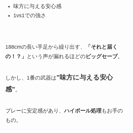
味方に与える安心感
1vs1での強さ
188cmの長い手足から繰り出す、
「それと届く
の！？」
という声が漏れるほどの
ビッグセーブ
。
”味方に与える安心
しかし、1番の武器は
感”
。
プレーに安定感があり、
ハイボール処理
もお手の
もの。