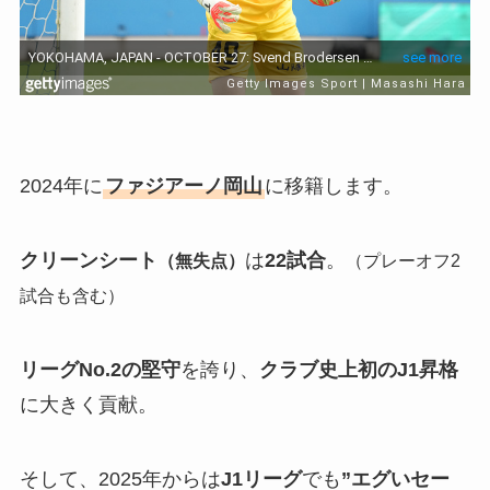
2024年に
ファジアーノ岡山
に移籍します。
クリーンシート
は
22試合
。
（無失点）
（プレーオフ2
試合も含む）
リーグNo.2の堅守
を誇り、
クラブ史上初のJ1昇格
に大きく貢献。
そして、2025年からは
J1リーグ
でも
”エグいセー