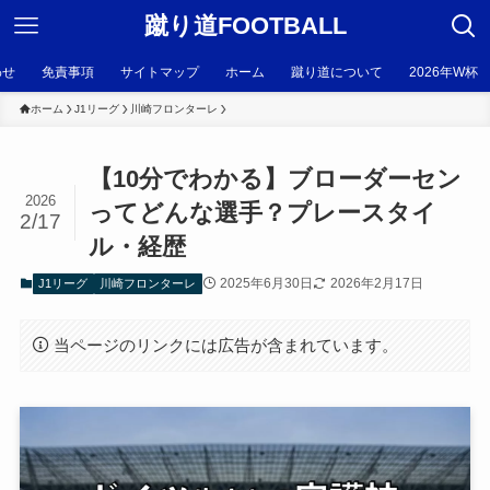
蹴り道FOOTBALL
わせ
免責事項
サイトマップ
ホーム
蹴り道について
2026年W杯
ホーム
J1リーグ
川崎フロンターレ
【10分でわかる】ブローダーセン
2026
ってどんな選手？プレースタイ
2/17
ル・経歴
2025年6月30日
2026年2月17日
J1リーグ
川崎フロンターレ
当ページのリンクには広告が含まれています。