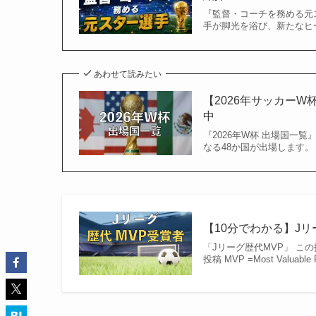
『監督・コーチを務める元ス
手が脚光を浴び、新たなヒー
あわせて読みたい
【2026年サッカー
中
『2026年W杯 出場国一覧
なる48か国が出場します。
【10分でわかる】Jリー
「Jリーグ歴代MVP」 この投稿をI
投稿 MVP =Most Valu