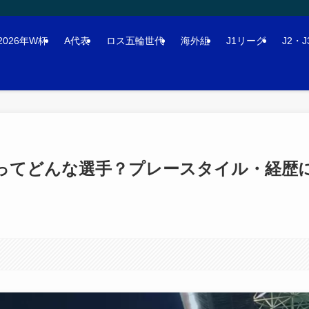
2026年W杯
A代表
ロス五輪世代
海外組
J1リーグ
J2・
介ってどんな選手？プレースタイル・経歴