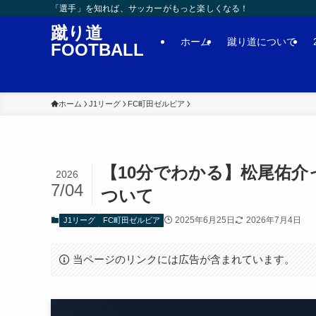
「選手」を知れば、サッカーがもっと楽しくなる！
蹴り道
ホーム
蹴り道について
FOOTBALL
ホーム
J1リーグ
FC町田ゼルビア
【10分でわかる】松尾佑
2026
7/04
ついて
2025年6月25日
2026年7月4日
J1リーグ
FC町田ゼルビア
当ページのリンクには広告が含まれています。