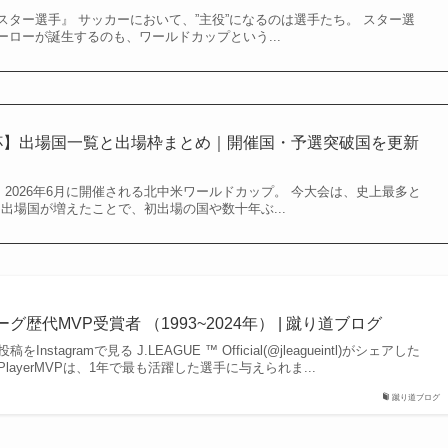
ター選手』 サッカーにおいて、”主役”になるのは選手たち。 スター選
ローが誕生するのも、ワールドカップという...
W杯】出場国一覧と出場枠まとめ｜開催国・予選突破国を更新
』 2026年6月に開催される北中米ワールドカップ。 今大会は、史上最多と
 出場国が増えたことで、初出場の国や数十年ぶ...
グ歴代MVP受賞者 （1993~2024年） | 蹴り道ブログ
nstagramで見る J.LEAGUE ™ Official(@jleagueintl)がシェアした
able PlayerMVPは、1年で最も活躍した選手に与えられま...
蹴り道ブログ