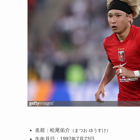
名前：松尾佑介
（まつお ゆうすけ）
生年月日：1997年7月23日