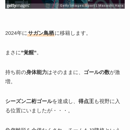
2024年に
サガン鳥栖
に移籍します。
まさに
”覚醒”
。
持ち前の
身体能力
はそのままに、
ゴールの数
が激
増。
シーズン二桁ゴール
を達成し、
得点王
も視野に入
る位置にいましたが・・・。