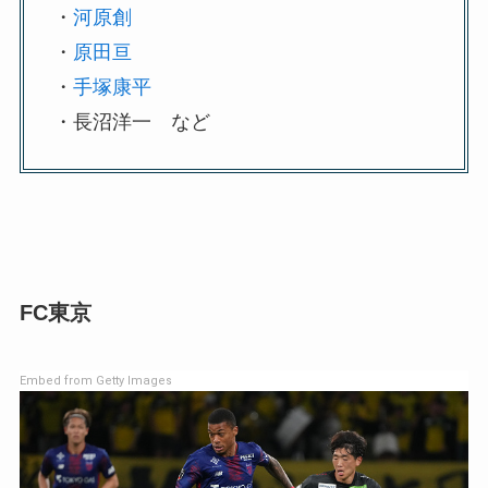
・
河原創
・
原田亘
・
手塚康平
・長沼洋一 など
FC東京
Embed from Getty Images