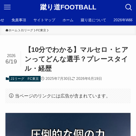
蹴り道FOOTBALL
わせ
免責事項
サイトマップ
ホーム
蹴り道について
2026年W杯
ホーム
J1リーグ
FC東京
【10分でわかる】マルセロ・ヒア
2026
ンってどんな選手？プレースタイ
6/19
ル・経歴
2025年7月30日
2026年6月19日
J1リーグ
FC東京
当ページのリンクには広告が含まれています。