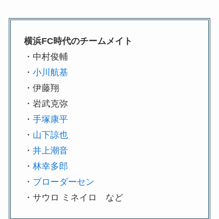
横浜FC時代のチームメイト
・中村俊輔
・
小川航基
・伊藤翔
・岩武克弥
・
手塚康平
・
山下諒也
・
井上潮音
・
林幸多郎
・
ブローダーセン
・サウロ ミネイロ など