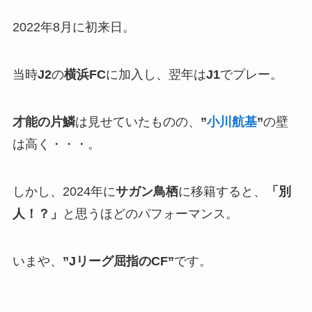
2022年8月に初来日。
当時
J2
の
横浜FC
に加入し、翌年は
J1
でプレー。
才能の片鱗
は見せていたものの、
”
小川航基
”
の壁
は高く・・・。
しかし、2024年に
サガン鳥栖
に移籍すると、
「別
人！？」
と思うほどのパフォーマンス。
いまや、
”Jリーグ屈指のCF”
です。