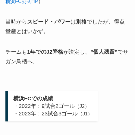
横浜FC公式HP
）
当時から
スピード・パワー
は
別格
でしたが、得点
量産とはいかず。
チームも
1年でのJ2降格
が決定し、
”個人残留”
でサ
ガン鳥栖へ。
横浜FCでの成績
・2022年：9試合2ゴール
（J2）
・2023年：23試合3ゴール
（J1）