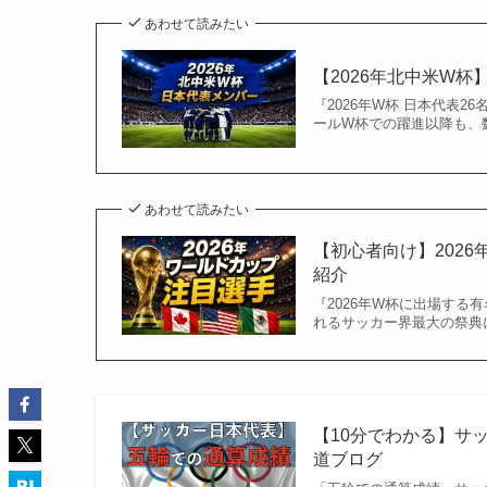
あわせて読みたい
【2026年北中米W
『2026年W杯 日本代表2
ールW杯での躍進以降も、数
あわせて読みたい
【初心者向け】202
紹介
『2026年W杯に出場する有
れるサッカー界最大の祭典に
【10分でわかる】サ
道ブログ