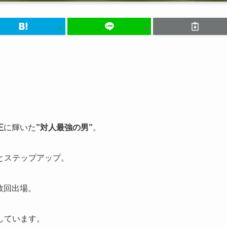
王
に輝いた
”対人最強の男”
。
とステップアップ。
数回出場。
しています。