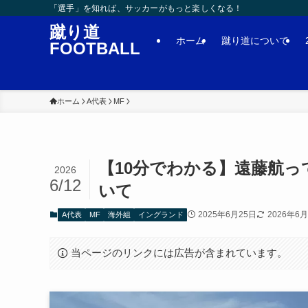
「選手」を知れば、サッカーがもっと楽しくなる！
蹴り道
ホーム
蹴り道について
FOOTBALL
ホーム
A代表
MF
【10分でわかる】遠藤航
2026
6/12
いて
2025年6月25日
2026年6
A代表
MF
海外組
イングランド
当ページのリンクには広告が含まれています。