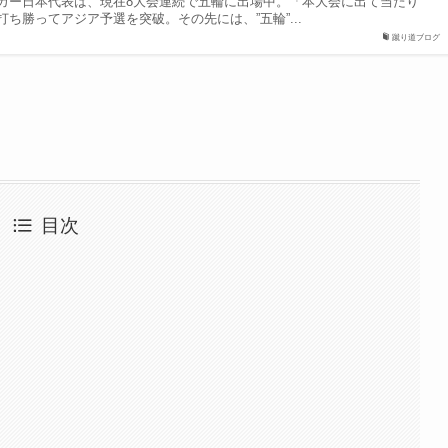
カー日本代表は、現在8大会連続で五輪に出場中。「本大会に出て当たり
ち勝ってアジア予選を突破。その先には、”五輪”...
蹴り道ブログ
目次