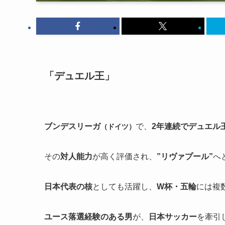
「デュエル王」
ブンデスリーガ
で、
2年連続でデュエル
（ドイツ）
その
対人能力
が高く評価され、
”リヴァプール”
へ
日本代表の核
としても活躍し、
W杯・五輪
には複
ユース落選経験のある男
が、
日本サッカー
を牽引