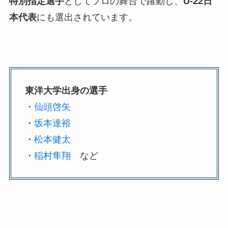
特別指定選手
としてプロの舞台で躍動し、
U-22日
本代表
にも選出されています。
東洋大学出身の選手
・
仙頭啓矢
・
坂本達裕
・
松本健太
・
稲村隼翔
など