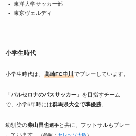
東洋大学サッカー部
東京ヴェルディ
小学生時代
小学生時代は、
高崎FC中川
でプレーしています。
「バルセロナのパスサッカー」
を目指すチーム
で、小学6年時には
群馬県大会で準優勝
。
幼馴染の
柴山昌也
と共に、フットサルもプレー
選手
しています。
（参照：
セレッソ大阪
）