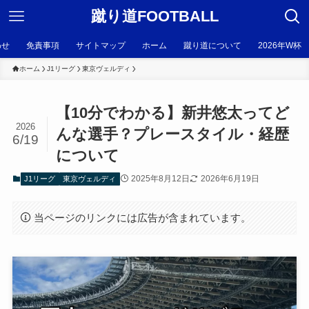
蹴り道FOOTBALL
わせ
免責事項
サイトマップ
ホーム
蹴り道について
2026年W杯
ホーム
J1リーグ
東京ヴェルディ
【10分でわかる】新井悠太ってど
2026
んな選手？プレースタイル・経歴
6/19
について
2025年8月12日
2026年6月19日
J1リーグ
東京ヴェルディ
当ページのリンクには広告が含まれています。