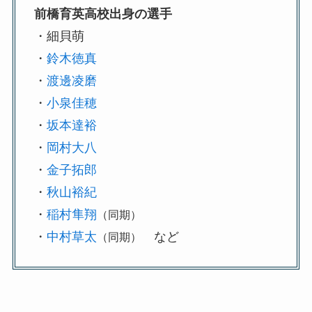
前橋育英高校出身の選手
・細貝萌
・
鈴木徳真
・
渡邊凌磨
・
小泉佳穂
・
坂本達裕
・
岡村大八
・
金子拓郎
・
秋山裕紀
・
稲村隼翔
（同期）
・
中村草太
など
（同期）