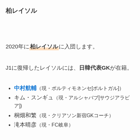
柏レイソル
2020年に
柏レイソル
に入団します。
J1に復帰したレイソルには、
日韓代表GK
が在籍。
中村航輔
（現・ポルティモネンセ[ポルトガル]）
キム・スンギュ
（現・アルシャバブ[サウジアラビ
ア])
桐畑和繁
（現・クリアソン新宿GKコーチ）
滝本晴彦
（現・FC岐阜）