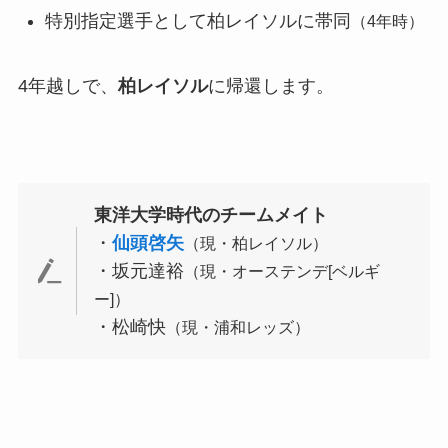
特別指定選手として柏レイソルに帯同
（4年時）
4年越しで、
柏レイソル
に帰還します。
東洋大学時代のチームメイト
・
仙頭啓矢
（現・柏レイソル）
・坂元達裕
（現・オーステンデ[ベルギ
ー]）
・松崎快
（現・浦和レッズ）