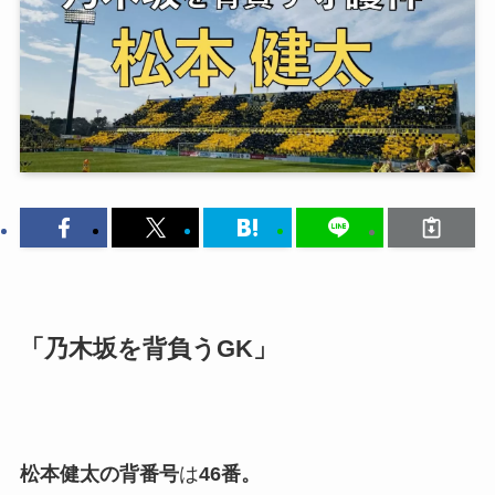
「乃木坂を背負うGK」
松本健太の背番号
は
46番。