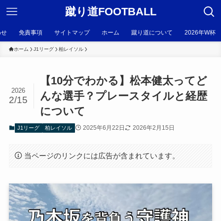
蹴り道FOOTBALL
わせ
免責事項
サイトマップ
ホーム
蹴り道について
2026年W杯
ホーム
J1リーグ
柏レイソル
【10分でわかる】松本健太ってど
2026
んな選手？プレースタイルと経歴
2/15
について
2025年6月22日
2026年2月15日
J1リーグ
柏レイソル
当ページのリンクには広告が含まれています。