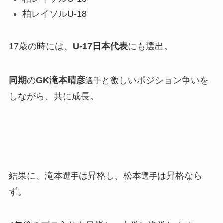
柏レイソルU-18
17歳の時には、
U-17日本代表
にも選出。
同期
の
GK滝本晴彦
と激しいポジション争いを
選手
しながら、共に成長。
結果に、滝本
は昇格し、松本
は昇格なら
選手
選手
ず。