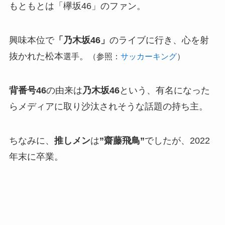
もともとは「欅坂46」のファン。
興味本位で
「乃木坂46」
のライブに行き、心を射
抜かれた松本
。
選手
（参照：
サッカーキング
）
背番号46
の由来は
乃木坂46
という、有名になった
らメディアに取り沙汰されそうな話題の持ち主。
ちなみに、
推しメン
は
”齋藤飛鳥”
でしたが、2022
年末に卒業。