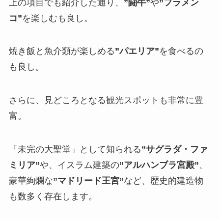
上の項目でも紹介した通り、
”闘牛”
や
”フラメン
コ”
を楽しむも良し。
焼き飯と魚介類が楽しめる
”パエリア”
を食べるの
も良し。
さらに、見どころとなる観光スポットも非常に豊
富。
「未完の大聖堂」として知られる
”サグラダ・ファ
ミリア”
や、イスラム建築の
”アルハンブラ宮殿”
、
豪華絢爛な
”マドリード王宮”
など、歴史的建造物
も数多く存在します。