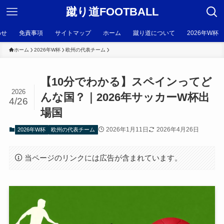
蹴り道FOOTBALL
わせ
免責事項
サイトマップ
ホーム
蹴り道について
2026年W杯
ホーム
2026年W杯
欧州の代表チーム
【10分でわかる】スペインってど
2026
んな国？｜2026年サッカーW杯出
4/26
場国
2026年1月11日
2026年4月26日
2026年W杯
欧州の代表チーム
当ページのリンクには広告が含まれています。