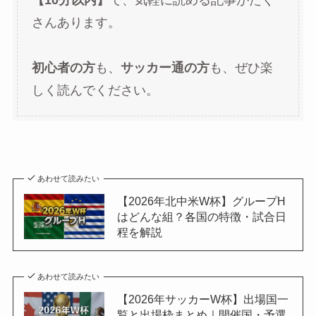
【10分以内】
で、気軽に読める記事がたく
さんあります。
初心者の方
も、
サッカー通の方
も、ぜひ楽
しく読んでください。
あわせて読みたい
【2026年北中米W杯】グループH
はどんな組？各国の特徴・試合日
程を解説
あわせて読みたい
【2026年サッカーW杯】出場国一
覧と出場枠まとめ｜開催国・予選