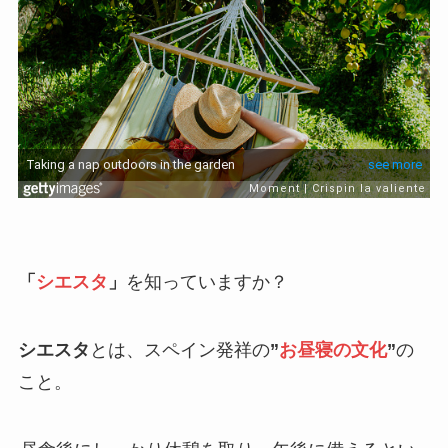
「
シエスタ
」
を知っていますか？
シエスタ
とは、スペイン発祥の
”
お昼寝の文化
”
の
こと。