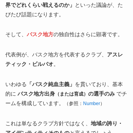
界でどれくらい戦えるのか」
といった議論が、た
びたび話題になります。
そして、
バスク地方
の独自性はさらに顕著です。
代表例が、バスク地方を代表するクラブ、
アスレ
ティック・ビルバオ
。
いわゆる
「バスク純血主義」
を貫いており、基本
的に
バスク地方出身
の選手のみ
でチ
（または育成）
ームを構成しています。
（参照：
Number
）
これは単なるクラブ方針ではなく、
地域の誇り・
アイデンティティそのもの
と言えるでしょう。