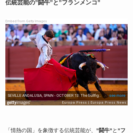
伝統芸能の”闘牛”と”フランメンコ”
Embed from Getty Images
「情熱の国」を象徴する伝統芸能が、
”闘牛”
と
”フ