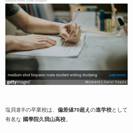
Embed from Getty Images
塩貝
の卒業校は、
偏差値70超え
の
進学校
として
選手
有名な
國學院久我山高校
。