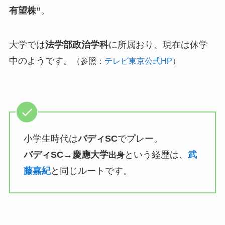
有望株”
。
大学では
法学部政治学科
に所属おり、現在は休学
中のようです。
（参照：
テレビ東京公式HP
）
小学生時代は
バディSC
でプレー。
バディSC→慶應大学
という経歴は、
武
出身
藤嘉紀
と同じルートです。