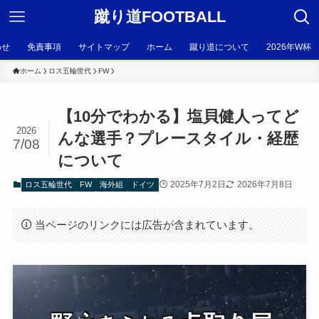
蹴り道FOOTBALL
わせ
免責事項
サイトマップ
ホーム
蹴り道について
2026年W杯
ホーム
ロス五輪世代
FW
【10分でわかる】塩貝健人ってど
2026
んな選手？プレースタイル・経歴
7/08
について
2025年7月2日
2026年7月8日
ロス五輪世代
FW
海外組
ドイツ
当ページのリンクには広告が含まれています。