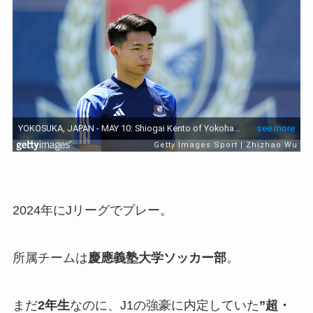
2024年にJリーグでプレー。
所属チームは
慶應義塾大学ソッカー部
。
まだ
2年生
なのに、J1の強豪に内定していた
”超・