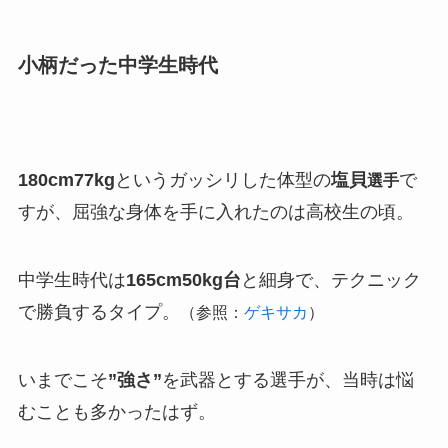
小柄だった中学生時代
180cm77kg
というガッシリした体型の
塩貝
で
選手
すが、屈強な身体を手に入れたのは高校生の頃。
中学生時代は
165cm50kg台
と細身で、テクニック
で勝負するタイプ。
（参照：
ゲキサカ
）
いまでこそ
”強さ”
を武器とする選手が、当時は悩
むことも多かったはず。