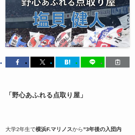
「野心あふれる点取り屋」
大学2年生で
横浜F.マリノス
から
”3年後の入団内