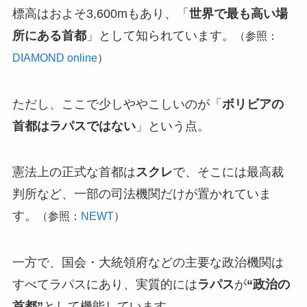
標高はおよそ3,600mもあり、「
世界で最も高い場
所にある首都
」として知られています。
（参照：
DIAMOND online
）
ただし、ここで少しややこしいのが「
ボリビアの
首都はラパスではない
」という点。
憲法上の正式な首都は
スクレ
で、そこには最高裁
判所など、一部の司法機関だけが置かれていま
す。
（参照：
NEWT
）
一方で、国会・大統領府などの主要な政治機関は
すべてラパスにあり、実質的には
ラパス
が
“政治の
首都”
として機能しています。