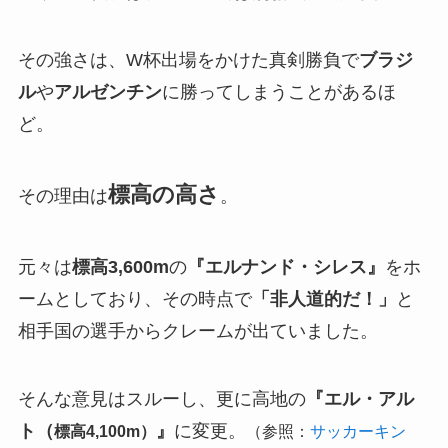
その強さは、W杯出場をかけた真剣勝負で
ブラジ
ル
や
アルゼンチン
に勝ってしまうことがあるほ
ど。
標高の高さ
その理由は
。
元々は
標高3,600m
の
『エルナンド・シレス』
をホ
ームとしており、その時点で
「非人道的だ！」
と
相手国の選手からクレームが出ていました。
そんな意見はスルーし、更に高地の
『エル・アル
ト（
』
に変更。
標高4,100m）
（参照：
サッカーキン