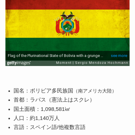
国名：ボリビア多民族国
（南アメリカ大陸）
首都：ラパス（憲法上はスクレ）
国土面積：1,098,581㎢
人口：約1,140万人
言語：スペイン語/他複数言語