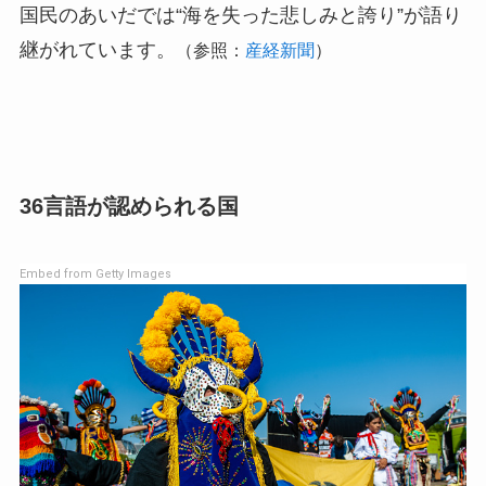
国民のあいだでは“海を失った悲しみと誇り”が語り
継がれています。
（参照：
産経新聞
）
36言語が認められる国
Embed from Getty Images