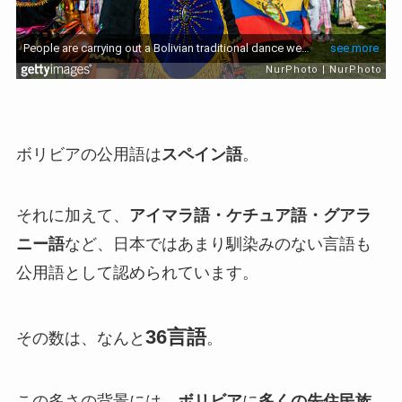
ボリビアの公用語は
スペイン語
。
それに加えて、
アイマラ語・ケチュア語・グアラ
ニー語
など、日本ではあまり馴染みのない言語も
公用語として認められています。
36言語
その数は、なんと
。
この多さの背景には、
ボリビア
に
多くの先住民族