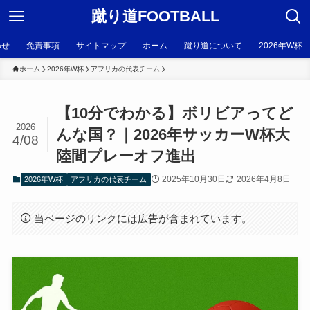
蹴り道FOOTBALL
わせ
免責事項
サイトマップ
ホーム
蹴り道について
2026年W杯
ホーム
2026年W杯
アフリカの代表チーム
【10分でわかる】ボリビアってど
2026
んな国？｜2026年サッカーW杯大
4/08
陸間プレーオフ進出
2025年10月30日
2026年4月8日
2026年W杯
アフリカの代表チーム
当ページのリンクには広告が含まれています。