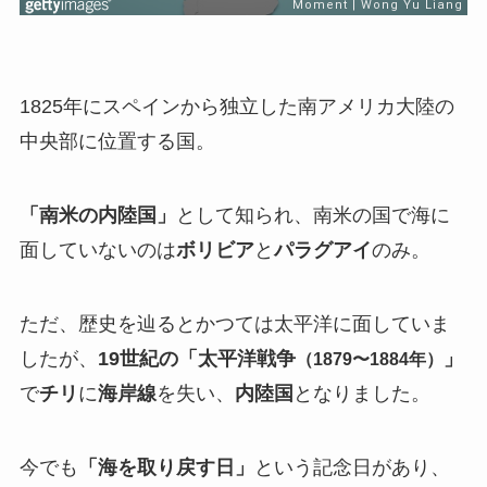
1825年にスペインから独立した南アメリカ大陸の
中央部に位置する国。
「南米の内陸国」
として知られ、南米の国で海に
面していないのは
ボリビア
と
パラグアイ
のみ。
ただ、歴史を辿るとかつては太平洋に面していま
したが、
19世紀の「太平洋戦争
」
（1879〜1884年）
で
チリ
に
海岸線
を失い、
内陸国
となりました。
今でも
「海を取り戻す日」
という記念日があり、