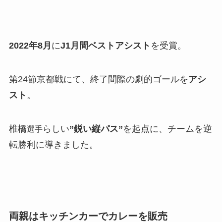
2022年8月
に
J1月間ベストアシスト
を受賞。
第24節京都戦にて、終了間際の劇的ゴールを
アシ
スト
。
椎橋
らしい
”鋭い縦パス”
を起点に、チームを逆
選手
転勝利に導きました。
両親はキッチンカーでカレーを販売