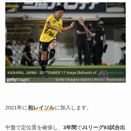
2021年に
柏レイソル
に加入します。
中盤で定位置を確保し、
3年間
で
J1リーグ93試合出