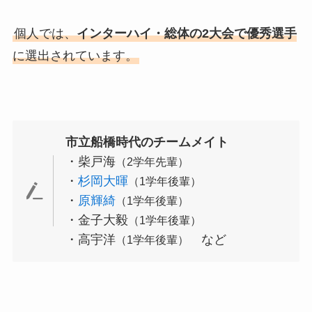
個人では、
インターハイ・総体の2大会で優秀選手
に選出されています。
市立船橋時代のチームメイト
・柴戸海
（2学年先輩）
・
杉岡大暉
（1学年後輩）
・
原輝綺
（1学年後輩）
・金子大毅
（1学年後輩）
・高宇洋
など
（1学年後輩）