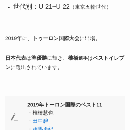
世代別：U-21~U-22
（東京五輪世代）
2019年に、
トゥーロン国際大会
に出場。
日本代表
は
準優勝
に輝き、
椎橋
は
ベストイレブ
選手
ン
に選出されています。
2019年トーロン国際のベスト11
・椎橋慧也
・
田中碧
・
相馬勇紀