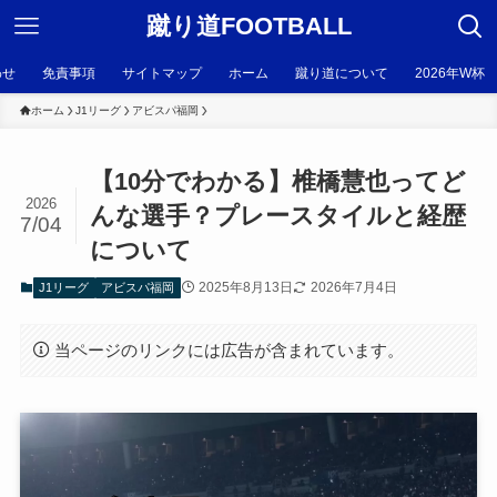
蹴り道FOOTBALL
わせ
免責事項
サイトマップ
ホーム
蹴り道について
2026年W杯
ホーム
J1リーグ
アビスパ福岡
【10分でわかる】椎橋慧也ってど
2026
んな選手？プレースタイルと経歴
7/04
について
2025年8月13日
2026年7月4日
J1リーグ
アビスパ福岡
当ページのリンクには広告が含まれています。