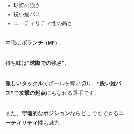
球際の強さ
鋭い縦パス
ユーティリティ性の高さ
本職は
ボランチ
。
（MF）
持ち味は
”球際での強さ”
。
激しいタックル
でボールを奪い切り、
”鋭い縦パ
ス”
で
攻撃の起点
にもなれる選手です。
また、
守備的なポジション
ならどこでもできる
ユ
ーティリティ性
も魅力。