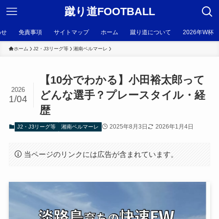
蹴り道FOOTBALL
わせ
免責事項
サイトマップ
ホーム
蹴り道について
2026年W杯
ホーム
J2・J3リーグ等
湘南ベルマーレ
【10分でわかる】小田裕太郎って
2026
どんな選手？プレースタイル・経
1/04
歴
2025年8月3日
2026年1月4日
J2・J3リーグ等
湘南ベルマーレ
当ページのリンクには広告が含まれています。