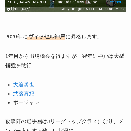
2020年に
ヴィッセル神戸
に昇格します。
1年目から出場機会を得ますが、翌年に神戸は
大型
補強
を敢行。
大迫勇也
武藤嘉紀
ボージャン
攻撃陣の選手層はJリーグトップクラスになり、メ
ンバー入りすら難しい状況に。