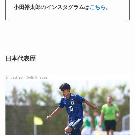
小田裕太郎
の
インスタグラム
は
こちら
。
日本代表歴
Embed from Getty Images