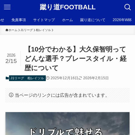
蹴り道FOOTBALL
わせ
免責事項
サイトマップ
ホーム
蹴り道について
2026年W杯
ホーム
J1リーグ
柏レイソル
【10分でわかる】大久保智明って
2026
どんな選手？プレースタイル・経
2/15
歴について
2025年12月16日
2026年2月15日
J1リーグ
柏レイソル
当ページのリンクには広告が含まれています。