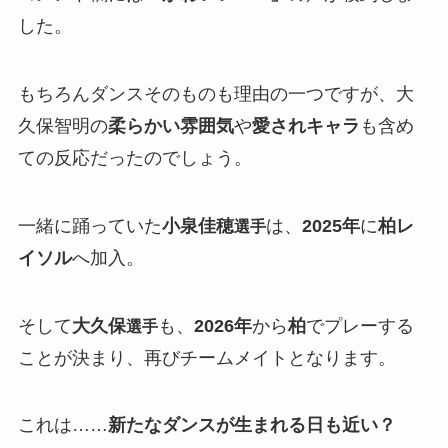
した。
もちろんダンスそのものも理由の一つですが、大
久保智明の
柔らかい雰囲気
や
愛されキャラ
も含め
ての反応だったのでしょう。
一緒に踊っていた
小泉佳穂
は、
2025年
に
柏レ
選手
イソル
へ加入。
そして
大久保
も、
2026年
から
柏
でプレーする
選手
ことが決まり、再びチームメイトとなります。
これは……
新たなダンスが生まれる日も近い？