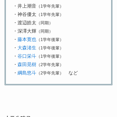
・井上潮音
（1学年先輩）
・神谷優太
（1学年先輩）
・渡辺皓太
（同期）
・深澤大輝
（同期）
・
藤本寛也
（1学年後輩）
・
大森渚生
（1学年後輩）
・
谷口栄斗
（1学年後輩）
・
森田晃樹
（2学年先輩）
・
綱島悠斗
など
（2学年先輩）