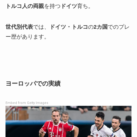
トルコ人の両親
を持つ
ドイツ
育ち。
世代別代表
では、
ドイツ・トルコ
の
2カ国
でのプレ
ー歴があります。
ヨーロッパでの実績
Embed from Getty Images