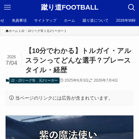
蹴り道FOOTBALL
わせ
免責事項
サイトマップ
ホーム
蹴り道について
2026年W杯
ホーム
J2・J3リーグ等
元Jリーガー
【10分でわかる】トルガイ・アル
2026
スランってどんな選手？プレース
7/04
タイル・経歴
2025年6月3日
2026年7月4日
J2・J3リーグ等
元Jリーガー
当ページのリンクには広告が含まれています。