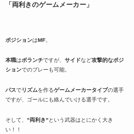
「両利きのゲームメーカー」
ポジション
は
MF
。
本職
は
ボランチ
ですが、
サイド
など
攻撃的なポジ
ション
でのプレーも可能。
パス
で
リズム
を作る
ゲームメーカータイプ
の選手
ですが、ゴールにも絡んでいける選手です。
そして、
”両利き”
という武器はとにかく大き
い！！