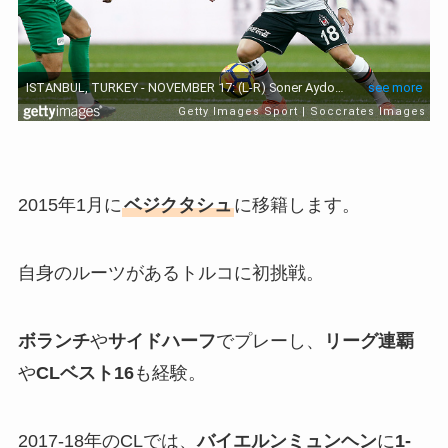
2015年1月に
ベジクタシュ
に移籍します。
自身のルーツがあるトルコに初挑戦。
ボランチ
や
サイドハーフ
でプレーし、
リーグ連覇
や
CLベスト16
も経験。
2017-18年のCLでは、
バイエルンミュンヘン
に
1-