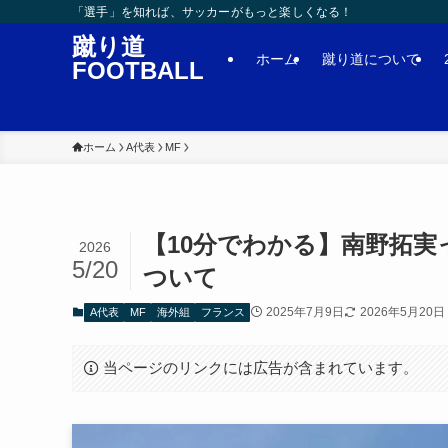
「選手」を知れば、サッカーがもっと楽しくなる！
蹴り道
ホーム
蹴り道について
FOOTBALL
ホーム
A代表
MF
【10分でわかる】南野拓
2026
5/20
ついて
2025年7月9日
2026年5月20日
A代表
MF
海外組
フランス
当ページのリンクには広告が含まれています。