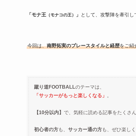
「モナ王
」
として、攻撃陣を牽引し
（モナコの王）
今回は、
南野拓実のプレースタイルと経歴
をご紹
蹴り道FOOTBALL
のテーマは、
「サッカーがもっと楽しくなる」
。
【10分以内】
で、気軽に読める記事をたくさ
初心者の方
も、
サッカー通の方
も、ぜひ楽しく