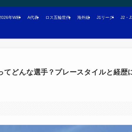
2026年W杯
A代表
ロス五輪世代
海外組
J1リーグ
J2・
実ってどんな選手？プレースタイルと経歴