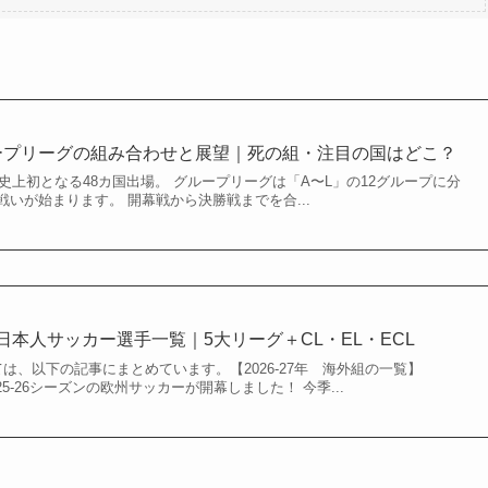
ループリーグの組み合わせと展望｜死の組・注目の国はどこ？
、史上初となる48カ国出場。 グループリーグは「A〜L」の12グループに分
いが始まります。 開幕戦から決勝戦までを合...
外組日本人サッカー選手一覧｜5大リーグ＋CL・EL・ECL
いては、以下の記事にまとめています。【2026-27年 海外組の一覧】
2025-26シーズンの欧州サッカーが開幕しました！ 今季...