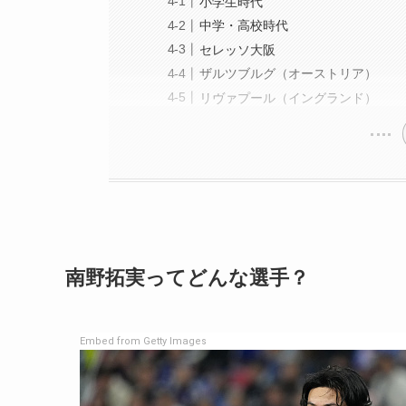
小学生時代
中学・高校時代
セレッソ大阪
ザルツブルグ（オーストリア）
リヴァプール（イングランド）
南野拓実ってどんな選手？
Embed from Getty Images