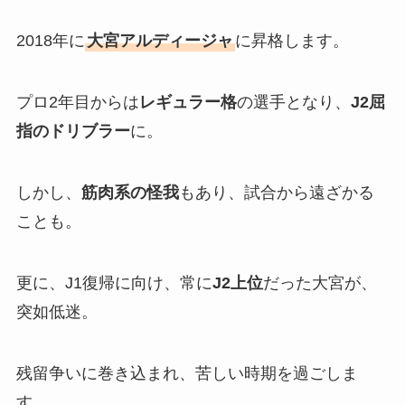
2018年に
大宮アルディージャ
に昇格します。
プロ2年目からは
レギュラー格
の選手となり、
J2屈
指のドリブラー
に。
しかし、
筋肉系の怪我
もあり、試合から遠ざかる
ことも。
更に、J1復帰に向け、常に
J2上位
だった大宮が、
突如低迷。
残留争いに巻き込まれ、苦しい時期を過ごしま
す。