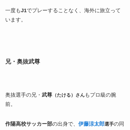
一度も
J1
でプレーすることなく、海外に旅立って
います。
兄・奥抜武尊
奥抜選手の兄・
武尊
もプロ級の腕
（たける）さん
前。
作陽高校サッカー部
の出身で、
伊藤涼太郎
の同
選手