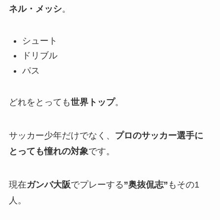
ネル・メッシ
。
シュート
ドリブル
パス
どれをとっても
世界トップ
。
サッカー少年だけでなく、
プロのサッカー選手に
とっても憧れの対象
です。
現在
ガンバ大阪
でプレーする
”奥抜
侃志
”
もその1
人。