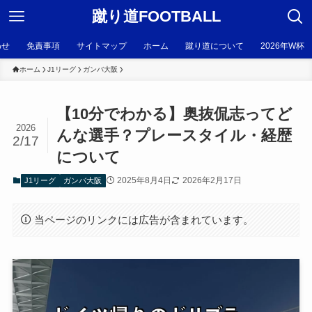
蹴り道FOOTBALL
わせ
免責事項
サイトマップ
ホーム
蹴り道について
2026年W杯
ホーム
J1リーグ
ガンバ大阪
【10分でわかる】奥抜侃志ってど
2026
んな選手？プレースタイル・経歴
2/17
について
2025年8月4日
2026年2月17日
J1リーグ
ガンバ大阪
当ページのリンクには広告が含まれています。