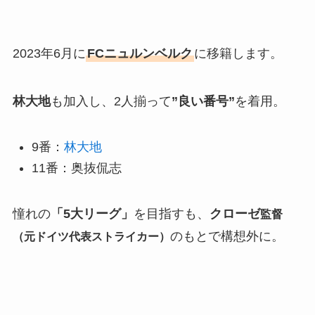
2023年6月に
FCニュルンベルク
に移籍します。
林大地
も加入し、2人揃って
”良い番号”
を着用。
9番：
林大地
11番：奥抜侃志
憧れの
「5大リーグ」
を目指すも、
クローゼ
監督
のもとで構想外に。
（元ドイツ代表ストライカー）