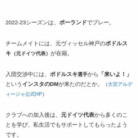
2022-23シーズンは、
ポーランド
でプレー。
チームメイトには、元ヴィッセル神戸の
ポドルス
キ
が在籍。
（元ドイツ代表）
入団交渉中には、
ポドルスキ
から
「来いよ！」
選手
という
インスタのDM
が来たのだとか。
（
大宮アルデ
ィージャ公式HP
）
クラブへの加入後は、
元ドイツ代表
から多くのこ
とを学び、私生活でもサポートしてもらったよう
です。