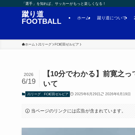
「選手」を知れば、サッカーがもっと楽しくなる！
蹴り道
ホーム
蹴り道について
FOOTBALL
ホーム
J1リーグ
FC町田ゼルビア
【10分でわかる】前寛之
2026
6/19
いて
2025年6月29日
2026年6月19日
J1リーグ
FC町田ゼルビア
当ページのリンクには広告が含まれています。