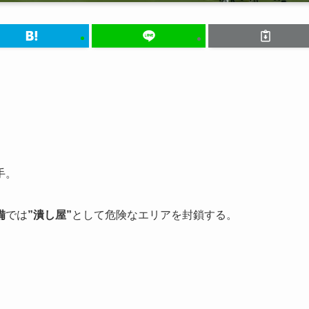
手。
備
では
”潰し屋”
として危険なエリアを封鎖する。