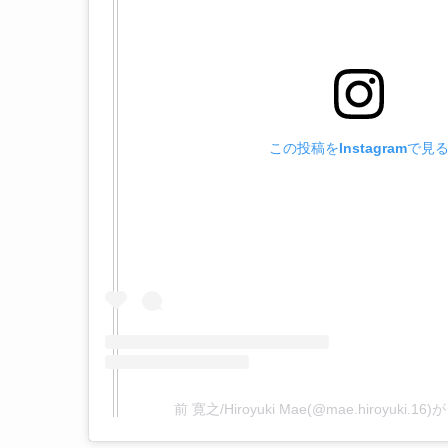
この投稿をInstagramで見
前 寛之/Hiroyuki Mae(@mae.hiroyuki