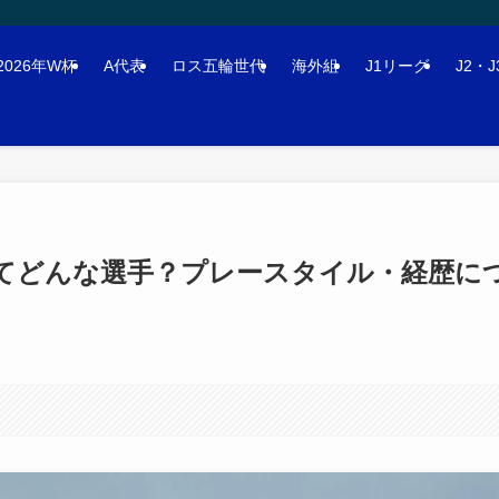
2026年W杯
A代表
ロス五輪世代
海外組
J1リーグ
J2・
ってどんな選手？プレースタイル・経歴に