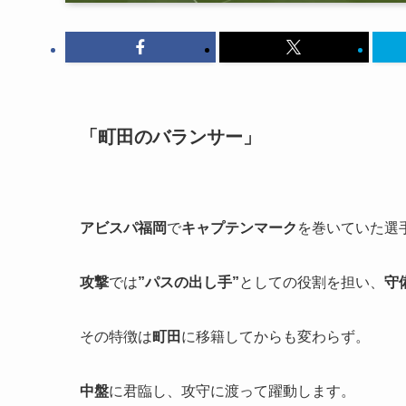
「町田のバランサー」
アビスパ福岡
で
キャプテンマーク
を巻いていた選
攻撃
では
”パスの出し手”
としての役割を担い、
守
その特徴は
町田
に移籍してからも変わらず。
中盤
に君臨し、攻守に渡って躍動します。