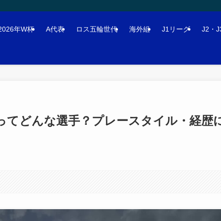
2026年W杯
A代表
ロス五輪世代
海外組
J1リーグ
J2・
輝ってどんな選手？プレースタイル・経歴