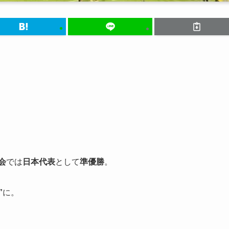
会
では
日本代表
として
準優勝
。
”
に。