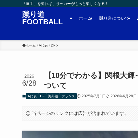
「選手」を知れば、サッカーがもっと楽しくなる！
蹴り道
ホーム
蹴り道について
FOOTBALL
ホーム
A代表
DF
【10分でわかる】関根大
2026
6/28
ついて
2025年7月1日
2026年6月28日
A代表
DF
海外組
フランス
当ページのリンクには広告が含まれています。