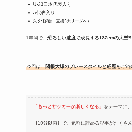
U-23日本代表入り
A代表入り
海外移籍
（直接5大リーグへ）
1年間で、
恐ろしい速度
で成長する
187cmの大型S
今回は、
関根大輝のプレースタイルと経歴
をご紹
「もっとサッカーが楽しくなる」
をテーマに、
【10分以内】
で、気軽に読める記事がたくさ