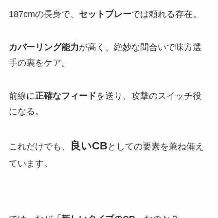
187cmの長身で、
セットプレー
では頼れる存在。
カバーリング能力
が高く、絶妙な間合いで味方選
手の裏をケア。
前線に
正確なフィード
を送り、攻撃のスイッチ役
になる。
良いCB
これだけでも、
としての要素を兼ね備え
ています。