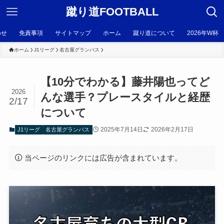
蹴り道FOOTBALL
わせ
免責事項
サイトマップ
ホーム
蹴り道について
2026年W杯
ホーム
J1リーグ
名古屋グランパス
【10分でわかる】藤井陽也ってど
2026
んな選手？プレースタイルと経歴
2/17
について
2025年7月14日
2026年2月17日
J1リーグ
名古屋グランパス
当ページのリンクには広告が含まれています。