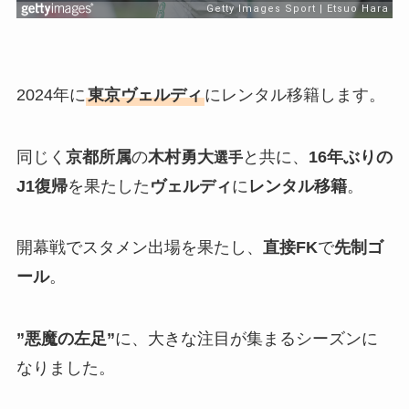
2024年に
東京ヴェルディ
にレンタル移籍します。
同じく
京都所属
の
木村勇大
と共に、
16年ぶりの
選手
J1復帰
を果たした
ヴェルディ
に
レンタル移籍
。
開幕戦でスタメン出場を果たし、
直接FK
で
先制ゴ
ール
。
”悪魔の左足”
に、大きな注目が集まるシーズンに
なりました。