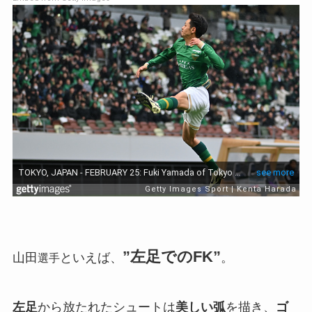
”左足でのFK”
山田
といえば、
。
選手
左足
から放たれたシュートは
美しい弧
を描き、
ゴ