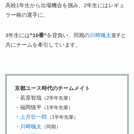
高校1年生から出場機会を掴み、2年生にはレギュ
ラー格の選手に。
3年生には
”10番”
を背負い、同期の
川﨑颯太
と
選手
共にチームを牽引しています。
京都ユース時代のチームメイト
・若原智哉
（2学年先輩）
・福岡慎平
（1学年先輩）
・
上月壮一郎
（1学年先輩）
・
川﨑颯太
（同期）