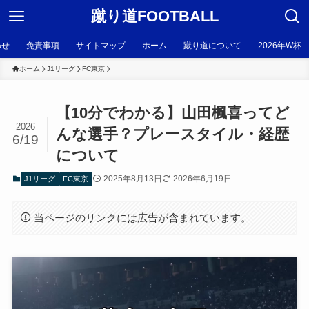
蹴り道FOOTBALL
わせ
免責事項
サイトマップ
ホーム
蹴り道について
2026年W杯
ホーム
J1リーグ
FC東京
【10分でわかる】山田楓喜ってど
2026
んな選手？プレースタイル・経歴
6/19
について
2025年8月13日
2026年6月19日
J1リーグ
FC東京
当ページのリンクには広告が含まれています。