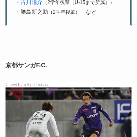
・
古川陽介
（2学年後輩［U-15まで所属］）
・勝島新之助
など
（2学年後輩）
京都サンガF.C.
Embed from Getty Images