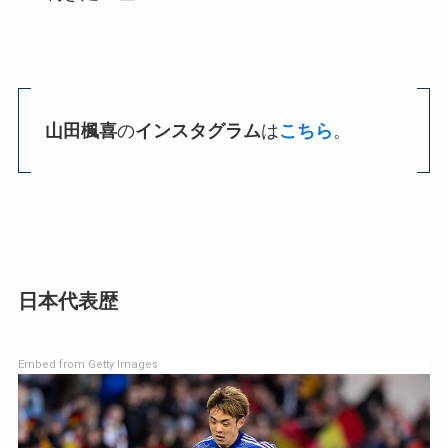
山田楓喜
の
インスタグラム
は
こちら
。
日本代表歴
Embed from Getty Images