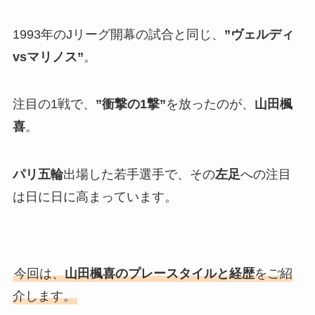
1993年のJリーグ開幕の試合と同じ、
”ヴェルディ
vsマリノス”
。
注目の1戦で、
”衝撃の1撃”
を放ったのが、
山田楓
喜
。
パリ五輪
出場した若手選手で、その
左足
への注目
は日に日に高まっています。
今回は、
山田楓喜のプレースタイルと経歴
をご紹
介します。