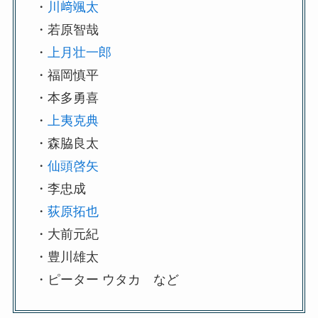
・
川﨑颯太
・若原智哉
・
上月壮一郎
・福岡慎平
・本多勇喜
・
上夷克典
・森脇良太
・
仙頭啓矢
・李忠成
・
荻原拓也
・大前元紀
・豊川雄太
・ピーター ウタカ など