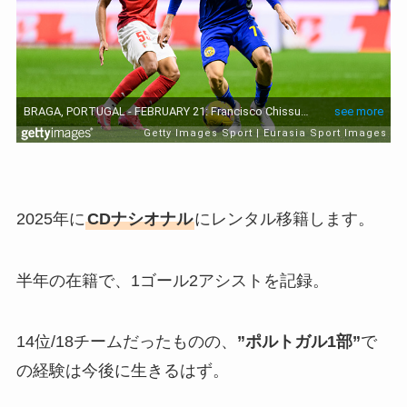
2025年に
CDナシオナル
にレンタル移籍します。
半年の在籍で、1ゴール2アシストを記録。
14位/18チームだったものの、
”ポルトガル1部”
で
の経験は今後に生きるはず。