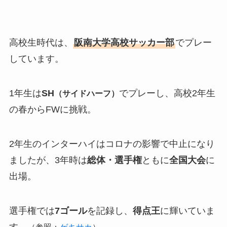
高校生時代は、
阪南大学高校サッカー部
でプレー
しています。
1年生は
SH
でプレーし、高校2年生
（サイドハーフ）
の春からFWに挑戦。
2年生のインターハイはコロナの影響で中止になり
ましたが、3年時は
総体・選手権
ともに
全国大会
に
出場。
選手権では
7ゴール
を記録し、
得点王
に輝いていま
す。
（参照：
ゲキサカ
）