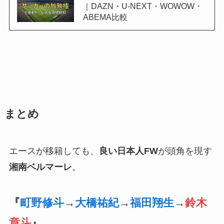
｜DAZN・U-NEXT・WOWOW・
ABEMA比較
まとめ
エースが移籍しても、
良い日本人FW
が頭角を現す
湘南ベルマーレ
。
『
町野修斗
→
大橋祐紀
→
福田翔生
→
鈴木
章斗
』