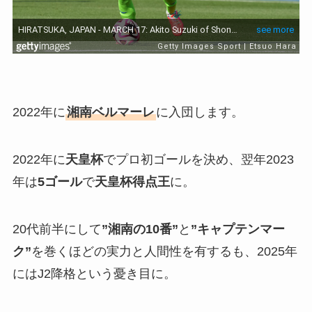
2022年に
湘南ベルマーレ
に入団します。
2022年に
天皇杯
でプロ初ゴールを決め、翌年2023
年は
5ゴール
で
天皇杯得点王
に。
20代前半にして
”湘南の10番”
と
”キャプテンマー
ク”
を巻くほどの実力と人間性を有するも、2025年
にはJ2降格という憂き目に。