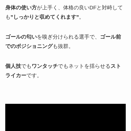
身体の使い方
が上手く、体格の良いDFと対峙して
も
”しっかりと収めてくれます”
。
ゴールの匂い
を嗅ぎ分けられる選手で、
ゴール前
でのポジショニング
も抜群。
個人技
でも
ワンタッチ
でもネットを揺らせる
スト
ライカー
です。