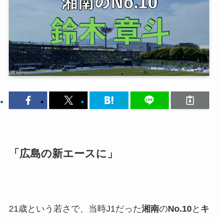
「広島の新エースに」
21歳という若さで、当時J1だった
湘南
の
No.10
と
キ