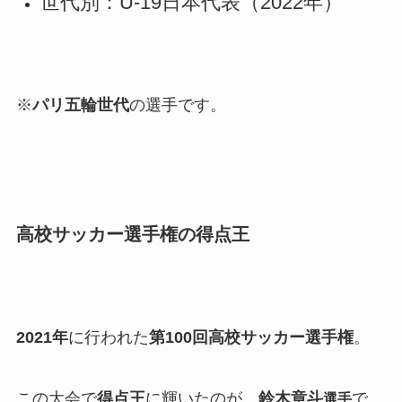
世代別：U-19日本代表（2022年）
※
パリ五輪世代
の選手です。
高校サッカー選手権の得点王
2021年
に行われた
第100回高校サッカー選手権
。
この大会で
得点王
に輝いたのが、
鈴木章斗
で
選手