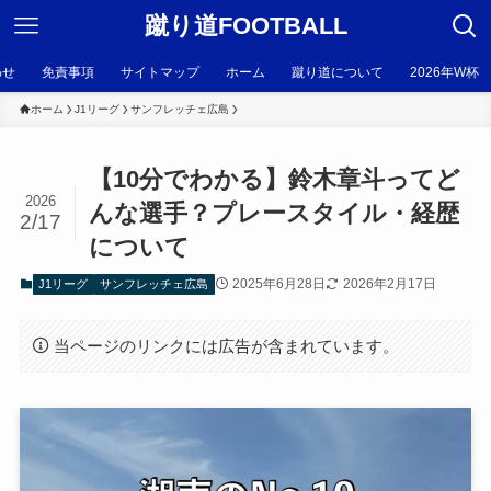
蹴り道FOOTBALL
わせ
免責事項
サイトマップ
ホーム
蹴り道について
2026年W杯
ホーム
J1リーグ
サンフレッチェ広島
【10分でわかる】鈴木章斗ってど
2026
んな選手？プレースタイル・経歴
2/17
について
2025年6月28日
2026年2月17日
J1リーグ
サンフレッチェ広島
当ページのリンクには広告が含まれています。