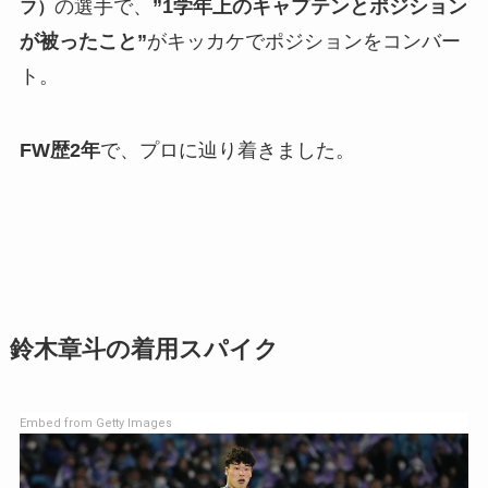
の選手で、
”1学年上のキャプテンとポジション
フ）
が被ったこと”
がキッカケでポジションをコンバー
ト。
FW歴2年
で、プロに辿り着きました。
鈴木章斗の着用スパイク
Embed from Getty Images