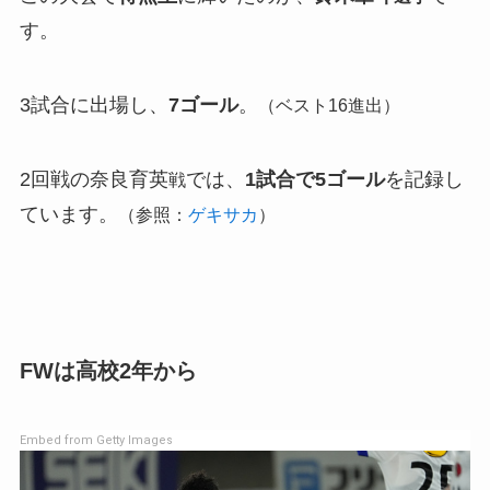
す。
3試合に出場し、
7ゴール
。
（ベスト16進出）
2回戦の奈良育英
では、
1試合で5ゴール
を記録し
戦
ています。
（参照：
ゲキサカ
）
FWは高校2年から
Embed from Getty Images