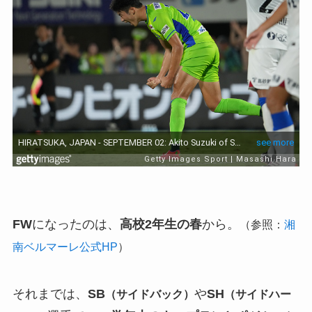
FW
になったのは、
高校2年生の春
から。
（参照：
湘
南ベルマーレ公式HP
）
それまでは、
SB
や
SH
（サイドバック）
（サイドハー