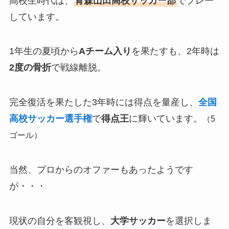
高校生時代は、
青森山田高校サッカー部
でプレー
しています。
1年生の夏頃から
Aチーム入り
を果たすも、2年時は
2度の骨折
で戦線離脱。
完全復活を果たした3年時には得点を量産し、
全国
高校サッカー選手権
で
得点王
に輝いています。
（5
ゴール）
当然、プロからのオファーもあったようです
が・・・
現状の自分を客観視し、
大学サッカー
を選択しま