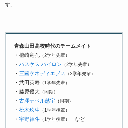
す。
青森山田高校時代のチームメイト
・檀崎竜孔
（2学年先輩）
・
バスケス バイロン
（2学年先輩）
・
三國ケネディエブス
（2学年先輩）
・武田英寿
（1学年先輩）
・藤原優大
（同期）
・
古澤ナベル慈宇
（同期）
・
松木玖生
（1学年後輩）
・
宇野禅斗
など
（1学年後輩）