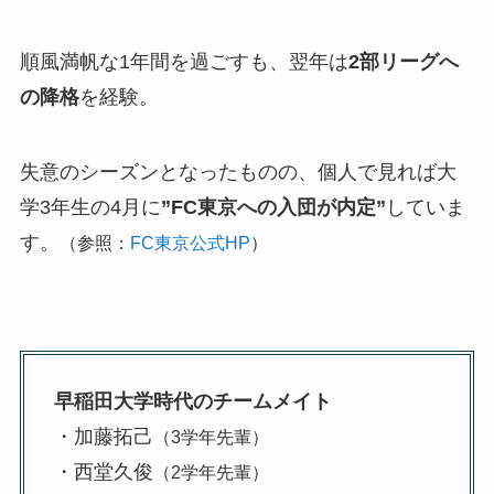
順風満帆な1年間を過ごすも、翌年は
2部リーグへ
の降格
を経験。
失意のシーズンとなったものの、個人で見れば大
学3年生の4月に
”FC東京への入団が内定”
していま
す。
（参照：
FC東京公式HP
）
早稲田大学時代のチームメイト
・加藤拓己
（3学年先輩）
・西堂久俊
（2学年先輩）