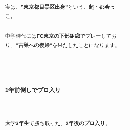
実は、
”東京都目黒区出身”
という、
超・都会っ
こ
。
中学時代には
FC東京の下部組織
でプレーしてお
り、
”古巣への復帰”
を果たしたことになります。
1年前倒しでプロ入り
大学3年生
で勝ち取った、
2年後のプロ入り
。