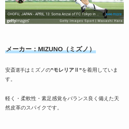
メーカー：MIZUNO（ミズノ）
安斎
はミズノの
”モレリアⅡ”
を着用していま
選手
す。
軽く・柔軟性・素足感覚をバランス良く備えた天
然皮革のスパイクです。