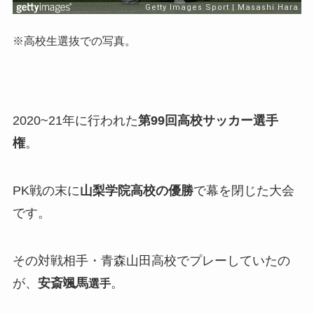
※高校生選抜での写真。
2020~21年に行われた
第99回高校サッカー選手
権
。
PK戦の末に
山梨学院高校の優勝
で幕を閉じた大会
です。
その対戦相手・青森山田高校でプレーしていたの
が、
安斎颯馬
。
選手