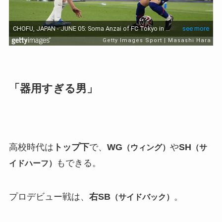
「器用すぎる男」
高校時代は
トップ下
で、
WG
や
SH
（ウィング）
（サ
もできる。
イドハーフ）
プロデビュー戦は、
右SB
。
（サイドバック）