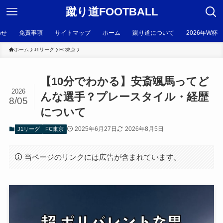
蹴り道FOOTBALL
わせ
免責事項
サイトマップ
ホーム
蹴り道について
2026年W杯
ホーム
J1リーグ
FC東京
【10分でわかる】安斎颯馬ってど
2026
んな選手？プレースタイル・経歴
8/05
について
2025年6月27日
2026年8月5日
J1リーグ
FC東京
当ページのリンクには広告が含まれています。