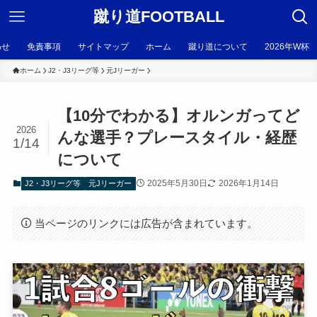
蹴り道FOOTBALL
わせ
免責事項
サイトマップ
ホーム
蹴り道について
2026年W杯
ホーム
J2・J3リーグ等
元Jリーガー
【10分でわかる】オルンガってど
2026
んな選手？プレースタイル・経歴
1/14
について
2025年5月30日
2026年1月14日
J2・J3リーグ等
元Jリーガー
当ページのリンクには広告が含まれています。