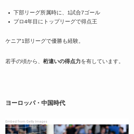
下部リーグ所属時に、1試合7ゴール
プロ4年目にトップリーグで得点王
ケニア1部リーグで優勝も経験。
若手の頃から、
桁違いの得点力
を有しています。
ヨーロッパ・中国時代
Embed from Getty Images