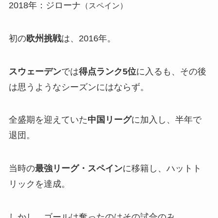
2018年：ジローナ
（スペイン）
初の
欧州挑戦
は、2016年。
スウェーデン
では
得点ランク5位
に入るも、その後
は思うようなシーズンにはならず。
全盛期を迎えていた
中国リーグ
に加入し、半年で
退団。
当時の
最強リーグ・スペイン
に移籍し、ハットト
リックを達成。
しかし、ゴールは奪ったのはその試合のみ。