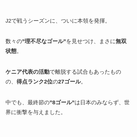
J2で戦うシーズンに、ついに本領を発揮。
数々の
”理不尽なゴール”
を見せつけ、まさに
無双
状態
。
ケニア代表の活動
で離脱する試合もあったもの
の、
得点ランク2位
の
27ゴール
。
中でも、最終節の
”8ゴール”
は日本のみならず、世
界に衝撃を与えました。