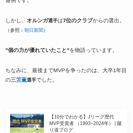
通例です。
しかし、
オルンガ
は
7位のクラブ
からの選出。
選手
（参照：
朝日新聞
）
”個の力が優れていたこと”
を物語っています。
ちなみに、最後までMVPを争ったのは、大卒1年目
の
三笘薫
でした。
選手
【10分でわかる】Jリーグ歴代
MVP受賞者 （1993~2024年） | 蹴
り道ブログ