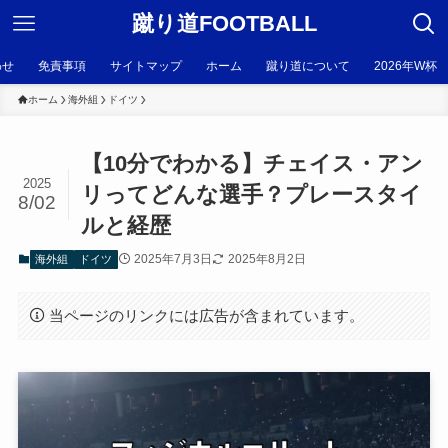
蹴り道FOOTBALL
わせ
免責事項
サイトマップ
ホーム
蹴り道について
2026年W杯
ホーム
海外組
ドイツ
【10分でわかる】チェイス・アン
2025
リってどんな選手？プレースタイ
8/02
ルと経歴
2025年7月3日
2025年8月2日
海外組
ドイツ
当ページのリンクには広告が含まれています。