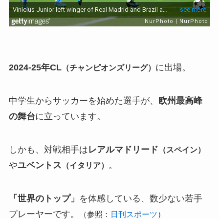
2024-25年CL
に出場。
（チャンピオンズリーグ）
中学生からサッカーを始めた選手が、
欧州最高峰
の舞台
に立っています。
しかも、対戦相手は
レアルマドリード
（スペイン）
や
ユベントス
。
（イタリア）
「世界のトップ」
を体感している、数少ない若手
プレーヤーです。
（参照：
日刊スポーツ
）