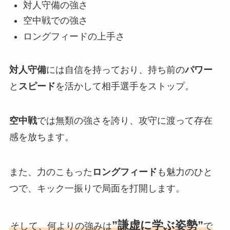
対人守備の強さ
空中戦での強さ
ロングフィードの上手さ
対人守備
には自信を持っており、持ち前の
パワー
と
スピード
を活かして相手選手をストップ。
空中戦
では無類の強さを誇り、攻守に渡って存在
感を放ちます。
また、力のこもった
ロングフィード
も魅力のひと
つで、キック一振りで局面を打開します。
”謙虚に学ぶ姿勢”
そして、何よりの強みは
で