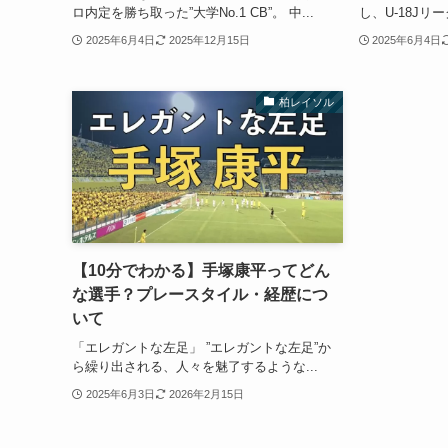
ロ内定を勝ち取った”大学No.1 CB”。 中...
し、U-18Jリ
2025年6月4日
2025年12月15日
2025年6月4日
柏レイソル
【10分でわかる】手塚康平ってどん
な選手？プレースタイル・経歴につ
いて
「エレガントな左足」 ”エレガントな左足”か
ら繰り出される、人々を魅了するような...
2025年6月3日
2026年2月15日