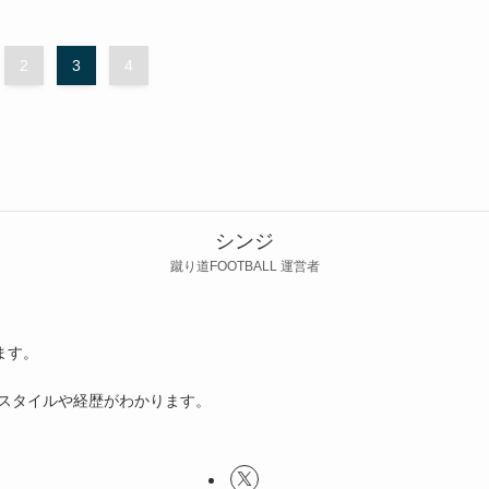
2
3
4
シンジ
蹴り道FOOTBALL 運営者
ます。
ースタイルや経歴がわかります。