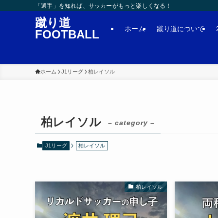
「選手」を知れば、サッカーがもっと楽しくなる！
蹴り道
ホーム
蹴り道について
FOOTBALL
ホーム
J1リーグ
柏レイソル
柏レイソル
– category –
J1リーグ
柏レイソル
柏レイソル