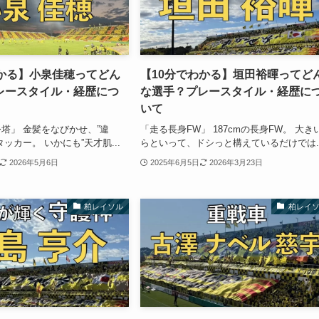
わかる】小泉佳穂ってどん
【10分でわかる】垣田裕暉ってど
レースタイル・経歴につ
な選手？プレースタイル・経歴に
いて
塔」 金髪をなびかせ、”違
「走る長身FW」 187cmの長身FW。 大き
ッカー。 いかにも”天才肌...
らといって、ドシっと構えているだけでは..
2026年5月6日
2025年6月5日
2026年3月23日
柏レイソル
柏レイ