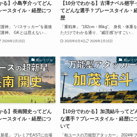
わかる】小島亨介ってどん
【10分でわかる】古澤ナベル慈宇
レースタイル・経歴につ
てどんな選手？プレースタイル・
歴
護神」 ”パスサッカー”を最後
「重戦車」 ”182cm・86kg”。 身長・体重
神。 GKとは思えない...
ただけでわかる通り、”威圧感”がすごい...
2026年2月15日
2025年6月4日
2026年2月15日
柏レイソル
柏レイ
わかる】長南開史ってどん
【10分でわかる】加茂結斗ってど
レースタイル・経歴につ
な選手？プレースタイル・経歴に
いて
新星」 プレミアEASTに出場
「柏ユースの万能型アタッカー」 2024年