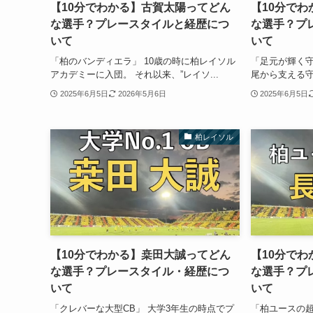
【10分でわかる】古賀太陽ってどん
【10分で
な選手？プレースタイルと経歴につ
な選手？プ
いて
いて
「柏のバンディエラ」 10歳の時に柏レイソル
「足元が輝く守
アカデミーに入団。 それ以来、”レイソ...
尾から支える守護
2025年6月5日
2026年5月6日
2025年6月5日
柏レイソル
【10分でわかる】桒田大誠ってどん
【10分で
な選手？プレースタイル・経歴につ
な選手？プ
いて
いて
「クレバーな大型CB」 大学3年生の時点でプ
「柏ユースの超