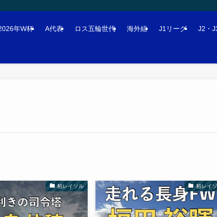
2026年W杯
A代表
ロス五輪世代
海外組
J1リーグ
J2・
柏レイソル
柏レイ