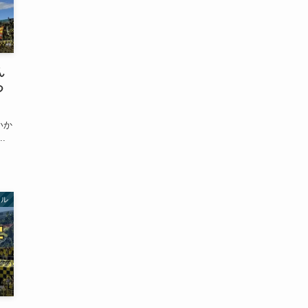
ん
つ
いか
.
ソル