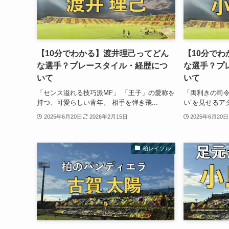
【10分でわかる】渡井理己ってどん
【10分で
な選手？プレースタイル・経歴につ
な選手？プ
いて
いて
「センス溢れる技巧派MF」 「王子」の愛称を
「両利きの司令
持つ、可愛らしい青年。 相手を弾き飛...
い”を見せるアタ
2025年6月20日
2026年2月15日
2025年6月20日
柏レイソル