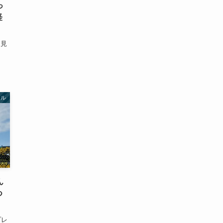
っ
経
を見
ソル
ん
つ
プレ