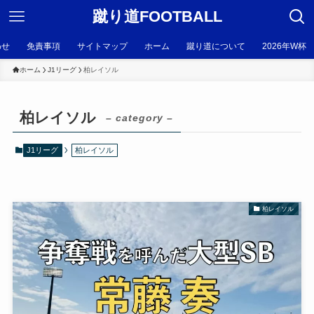
蹴り道FOOTBALL
わせ
免責事項
サイトマップ
ホーム
蹴り道について
2026年W杯
ホーム
J1リーグ
柏レイソル
柏レイソル
– category –
J1リーグ
柏レイソル
柏レイソル