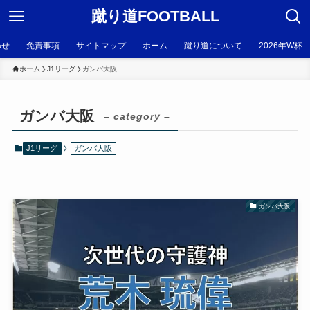
蹴り道FOOTBALL
わせ
免責事項
サイトマップ
ホーム
蹴り道について
2026年W杯
ホーム
J1リーグ
ガンバ大阪
ガンバ大阪
– category –
J1リーグ
ガンバ大阪
ガンバ大阪