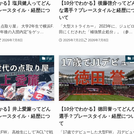
わかる】塩貝健人ってどん
【10分でわかる】後藤啓介ってど
レースタイル・経歴につ
な選手？プレースタイルと経歴に
いて
点取り屋」 大学2年生で横浜F.
「大型ストライカー」 2023年に、ジュビ
年後の入団内定”をゲッ...
田にくだされた「補強禁止処分」。（参...
2026年7月8日
2025年7月2日
2026年7月8日
FW
わかる】井上愛簾ってどん
【10分でわかる】徳田誉ってどん
レースタイル・経歴につ
選手？プレースタイル・経歴につ
て
表FW」 高校生にして”ACL”で戦
「17歳でデビューした大型FW」 J1デビュ