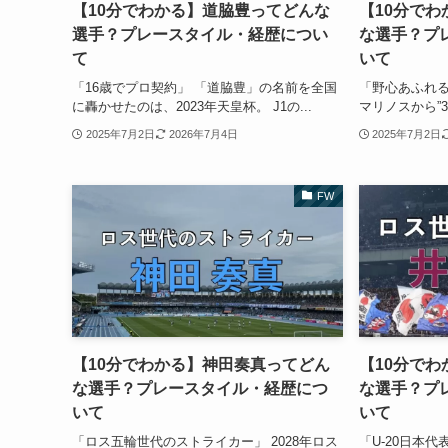
【10分でわかる】道脇豊ってどんな
【10分で
選手？プレースタイル・経歴につい
な選手？プ
て
いて
「16歳でプロ契約」 「道脇豊」の名前を全国
「野心あふれる
に轟かせたのは、2023年天皇杯。 J1の...
マリノスから”3
2025年7月2日
2026年7月4日
2025年7月2日
FW
【10分でわかる】神田奏真ってどん
【10分で
な選手？プレースタイル・経歴につ
な選手？プ
いて
いて
「ロス五輪世代のストライカー」 2028年ロス
「U-20日本代