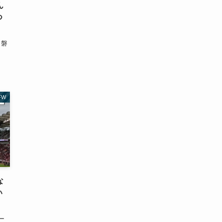
ん
つ
ロ磐
FW
な
い
ー