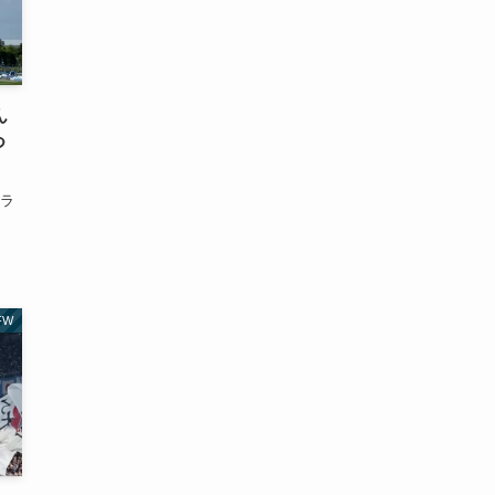
ん
つ
ミラ
FW