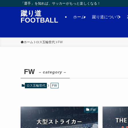
「選手」を知れば、サッカーがもっと楽しくなる！
蹴り道
ホーム
蹴り道について
FOOTBALL
ホーム
ロス五輪世代
FW
FW
– category –
ロス五輪世代
FW
FW