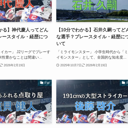
わかる】神代慶人ってどん
【10分でわかる】石井久嗣ってど
レースタイル・経歴につ
な選手？プレースタイル・経歴に
いて
イカー」 J2リーグでプレーす
「ミライモンスター」 小学生時代から「
来性豊かなことは間違い...
イモンスター」として、全国的な知名度...
2026年2月19日
2025年10月7日
2026年2月19日
FW