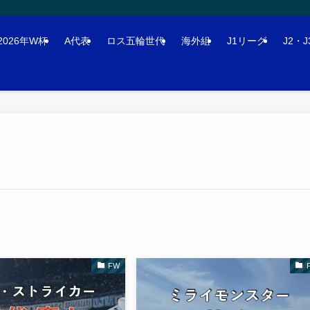
2026年W杯
A代表
ロス五輪世代
海外組
J1リーグ
J2・
FW