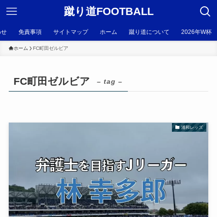
蹴り道FOOTBALL
わせ
免責事項
サイトマップ
ホーム
蹴り道について
2026年W杯
ホーム
FC町田ゼルビア
FC町田ゼルビア
– tag –
浦和レッズ