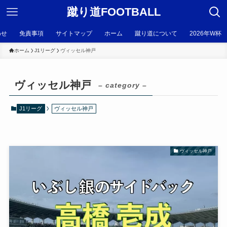
蹴り道FOOTBALL
わせ
免責事項
サイトマップ
ホーム
蹴り道について
2026年W杯
ホーム
J1リーグ
ヴィッセル神戸
ヴィッセル神戸
– category –
J1リーグ
ヴィッセル神戸
ヴィッセル神戸