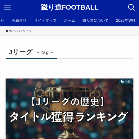
蹴り道FOOTBALL
わせ
免責事項
サイトマップ
ホーム
蹴り道について
2026年W杯
ホーム
Jリーグ
Jリーグ
– tag –
特集