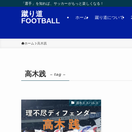
「選手」を知れば、サッカーがもっと楽しくなる！
蹴り道
ホーム
蹴り道について
FOOTBALL
ホーム
高木践
高木践
– tag –
清水エスパルス