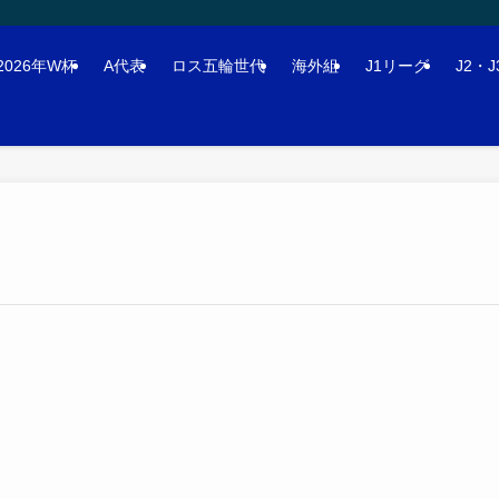
2026年W杯
A代表
ロス五輪世代
海外組
J1リーグ
J2・