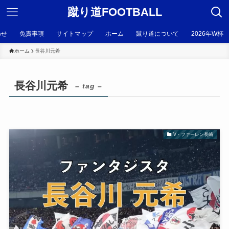
蹴り道FOOTBALL
わせ
免責事項
サイトマップ
ホーム
蹴り道について
2026年W杯
ホーム
長谷川元希
長谷川元希
– tag –
V・ファーレン長崎